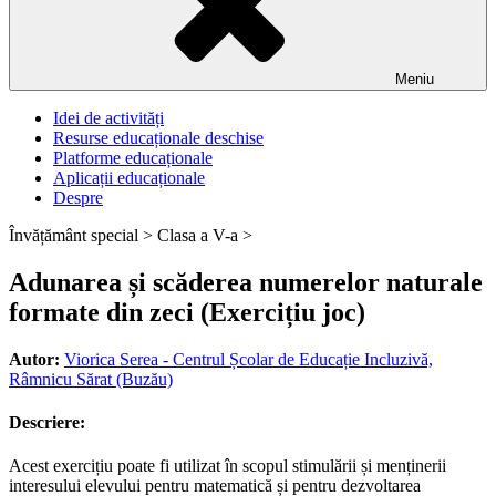
Meniu
Idei de activități
Resurse educaționale deschise
Platforme educaționale
Aplicații educaționale
Despre
Învățământ special >
Clasa a V-a >
Adunarea și scăderea numerelor naturale
formate din zeci (Exercițiu joc)
Autor:
Viorica Serea - Centrul Școlar de Educație Incluzivă,
Râmnicu Sărat (Buzău)
Descriere:
Acest exercițiu poate fi utilizat în scopul stimulării și menținerii
interesului elevului pentru matematică și pentru dezvoltarea