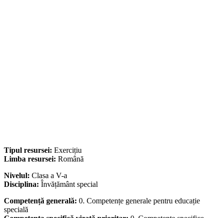
Tipul resursei:
Exercițiu
Limba resursei:
Română
Nivelul:
Clasa a V-a
Disciplina:
Învățământ special
Competență generală:
0. Competențe generale pentru educație
specială