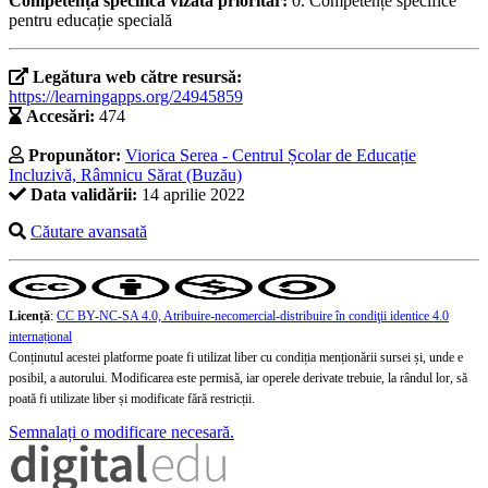
Competența specifică vizată prioritar:
0. Competențe specifice
pentru educație specială
Legătura web către resursă:
https://learningapps.org/24945859
Accesări:
474
Propunător:
Viorica Serea - Centrul Școlar de Educație
Incluzivă, Râmnicu Sărat (Buzău)
Data validării:
14 aprilie 2022
Căutare avansată
Licență
:
CC BY-NC-SA 4.0, Atribuire-necomercial-distribuire în condiţii identice 4.0
internațional
Conținutul acestei platforme poate fi utilizat liber cu condiția menționării sursei și, unde e
posibil, a autorului. Modificarea este permisă, iar operele derivate trebuie, la rândul lor, să
poată fi utilizate liber și modificate fără restricții.
Semnalați o modificare necesară.