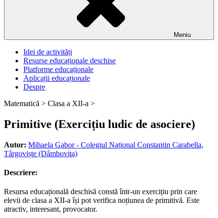
Meniu
Idei de activități
Resurse educaționale deschise
Platforme educaționale
Aplicații educaționale
Despre
Matematică >
Clasa a XII-a >
Primitive (Exercițiu ludic de asociere)
Autor:
Mihaela Gabor - Colegiul Național Constantin Carabella,
Târgoviște (Dâmboviţa)
Descriere:
Resursa educațională deschisă constă într-un exercițiu prin care
elevii de clasa a XII-a își pot verifica noțiunea de primitivă. Este
atractiv, interesant, provocator.