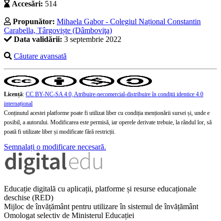
Accesări:
514
Propunător:
Mihaela Gabor - Colegiul Național Constantin
Carabella, Târgoviște (Dâmboviţa)
Data validării:
3 septembrie 2022
Căutare avansată
Licență
:
CC BY-NC-SA 4.0, Atribuire-necomercial-distribuire în condiţii identice 4.0
internațional
Conținutul acestei platforme poate fi utilizat liber cu condiția menționării sursei și, unde e
posibil, a autorului. Modificarea este permisă, iar operele derivate trebuie, la rândul lor, să
poată fi utilizate liber și modificate fără restricții.
Semnalați o modificare necesară.
Educație digitală cu aplicații, platforme și resurse educaționale
deschise (RED)
Mijloc de învățământ pentru utilizare în sistemul de învățământ
Omologat selectiv de Ministerul Educației