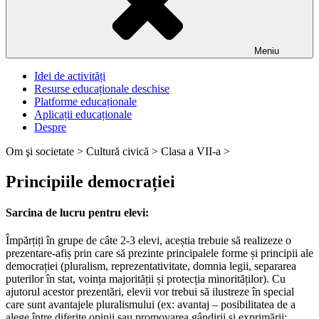
Meniu
Idei de activități
Resurse educaționale deschise
Platforme educaționale
Aplicații educaționale
Despre
Om şi societate >
Cultură civică >
Clasa a VII-a >
Principiile democrației
Sarcina de lucru pentru elevi:
Împărțiți în grupe de câte 2-3 elevi, aceștia trebuie să realizeze o
prezentare-afiș prin care să prezinte principalele forme și principii ale
democrației (pluralism, reprezentativitate, domnia legii, separarea
puterilor în stat, voința majorității și protecția minorităților). Cu
ajutorul acestor prezentări, elevii vor trebui să ilustreze în special
care sunt avantajele pluralismului (ex: avantaj – posibilitatea de a
alege între diferite opinii sau promovarea gândirii și exprimării;