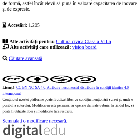
de formă, astfel încât elevii să pună în valoare capacitatea de inovare
și de expresie.
Accesări:
1.205
Alte activități pentru:
Cultură civică
Clasa a VII-a
Alte activități care utilizează:
vision board
Căutare avansată
Licență
:
CC BY-NC-SA 4.0, Atribuire-necomercial-distribuire în condiţii identice 4.0
internațional
Conținutul acestei platforme poate fi utilizat liber cu condiția menționării sursei și, unde e
posibil, a autorului. Modificarea este permisă, iar operele derivate trebuie, la rândul lor, să
poată fi utilizate liber și modificate fără restricții.
Semnalați o modificare necesară.