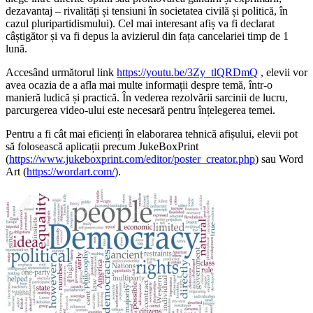
dezavantaj – rivalități și tensiuni în societatea civilă și politică, în
cazul pluripartidismului). Cel mai interesant afiș va fi declarat
câștigător și va fi depus la avizierul din fața cancelariei timp de 1
lună.
Accesând următorul link
https://youtu.be/3Zy_tlQRDmQ
, elevii vor
avea ocazia de a afla mai multe informații despre temă, într-o
manieră ludică și practică. În vederea rezolvării sarcinii de lucru,
parcurgerea video-ului este necesară pentru înțelegerea temei.
Pentru a fi cât mai eficienți în elaborarea tehnică afișului, elevii pot
să folosească aplicații precum JukeBoxPrint
(
https://www.jukeboxprint.com/editor/poster_creator.php
) sau Word
Art (
https://wordart.com/
).