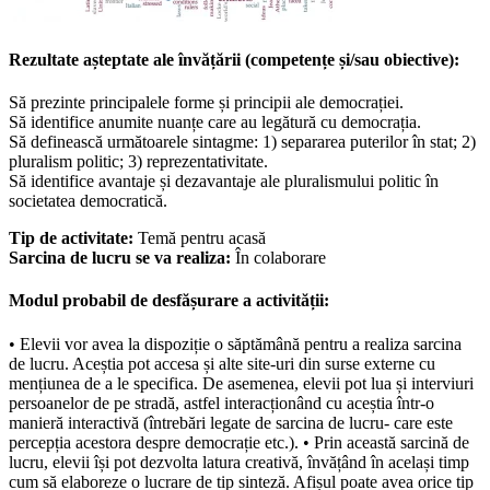
Rezultate așteptate ale învățării (competențe și/sau obiective):
Să prezinte principalele forme și principii ale democrației.
Să identifice anumite nuanțe care au legătură cu democrația.
Să definească următoarele sintagme: 1) separarea puterilor în stat; 2)
pluralism politic; 3) reprezentativitate.
Să identifice avantaje și dezavantaje ale pluralismului politic în
societatea democratică.
Tip de activitate:
Temă pentru acasă
Sarcina de lucru se va realiza:
În colaborare
Modul probabil de desfășurare a activității:
• Elevii vor avea la dispoziție o săptămână pentru a realiza sarcina
de lucru. Aceștia pot accesa și alte site-uri din surse externe cu
mențiunea de a le specifica. De asemenea, elevii pot lua și interviuri
persoanelor de pe stradă, astfel interacționând cu aceștia într-o
manieră interactivă (întrebări legate de sarcina de lucru- care este
percepția acestora despre democrație etc.). • Prin această sarcină de
lucru, elevii își pot dezvolta latura creativă, învățând în același timp
cum să elaboreze o lucrare de tip sinteză. Afișul poate avea orice tip