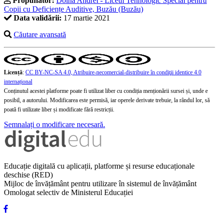
Propunător:
Doina Andrei - Liceul Tehnologic Special pentru
Copii cu Deficiențe Auditive, Buzău (Buzău)
Data validării:
17 martie 2021
Căutare avansată
Licență
:
CC BY-NC-SA 4.0, Atribuire-necomercial-distribuire în condiţii identice 4.0
internațional
Conținutul acestei platforme poate fi utilizat liber cu condiția menționării sursei și, unde e
posibil, a autorului. Modificarea este permisă, iar operele derivate trebuie, la rândul lor, să
poată fi utilizate liber și modificate fără restricții.
Semnalați o modificare necesară.
Educație digitală cu aplicații, platforme și resurse educaționale
deschise (RED)
Mijloc de învățământ pentru utilizare în sistemul de învățământ
Omologat selectiv de Ministerul Educației