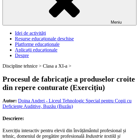
Meniu
Idei de activități
Resurse educaționale deschise
Platforme educaționale
Aplicații educaționale
Despre
Discipline tehnice >
Clasa a XI-a >
Procesul de fabricație a produselor croite
din repere conturate (Exercițiu)
Autor:
Doina Andrei - Liceul Tehnologic Special pentru Copii cu
Deficiențe Auditive, Buzău (Buzău)
Descriere:
Exercițiu interactiv pentru elevii din învățământul profesional și
tehnic, domeniul de pregătire profesională
Industrie textilă și