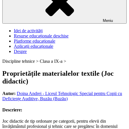
Meniu
Idei de activități
Resurse educaționale deschise
Platforme educaționale
Aplicații educaționale
Despre
Discipline tehnice >
Clasa a IX-a >
Proprietățile materialelor textile (Joc
didactic)
Autor:
Doina Andrei - Liceul Tehnologic Special pentru Copii cu
Deficiențe Auditive, Buzău (Buzău)
Descriere:
Joc didactic de tip ordonare pe categorii, pentru elevii din
învățământul profesional și tehnic care se pregătesc în domeniul