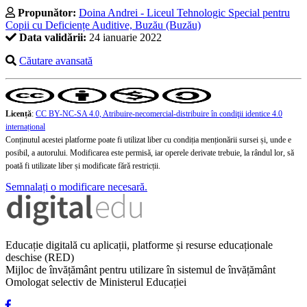
Propunător:
Doina Andrei - Liceul Tehnologic Special pentru
Copii cu Deficiențe Auditive, Buzău (Buzău)
Data validării:
24 ianuarie 2022
Căutare avansată
Licență
:
CC BY-NC-SA 4.0, Atribuire-necomercial-distribuire în condiţii identice 4.0
internațional
Conținutul acestei platforme poate fi utilizat liber cu condiția menționării sursei și, unde e
posibil, a autorului. Modificarea este permisă, iar operele derivate trebuie, la rândul lor, să
poată fi utilizate liber și modificate fără restricții.
Semnalați o modificare necesară.
Educație digitală cu aplicații, platforme și resurse educaționale
deschise (RED)
Mijloc de învățământ pentru utilizare în sistemul de învățământ
Omologat selectiv de Ministerul Educației