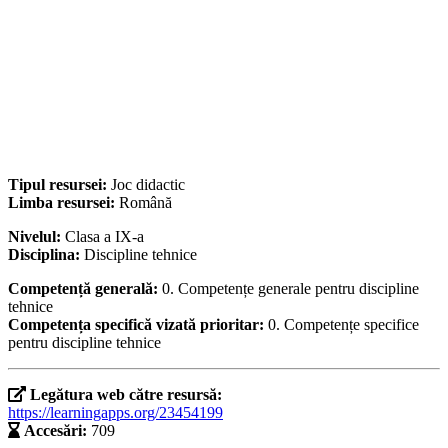
Tipul resursei:
Joc didactic
Limba resursei:
Română
Nivelul:
Clasa a IX-a
Disciplina:
Discipline tehnice
Competență generală:
0. Competențe generale pentru discipline
tehnice
Competența specifică vizată prioritar:
0. Competențe specifice
pentru discipline tehnice
Legătura web către resursă:
https://learningapps.org/23454199
Accesări:
709