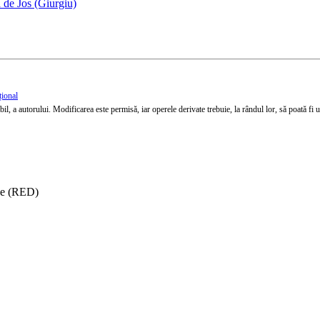
 de Jos (Giurgiu)
țional
l, a autorului. Modificarea este permisă, iar operele derivate trebuie, la rândul lor, să poată fi util
ise (RED)