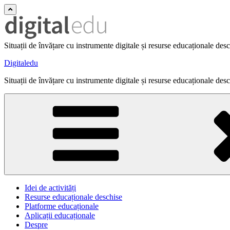
Situații de învățare cu instrumente digitale și resurse educaționale des
Digitaledu
Situații de învățare cu instrumente digitale și resurse educaționale des
Idei de activități
Resurse educaționale deschise
Platforme educaționale
Aplicații educaționale
Despre