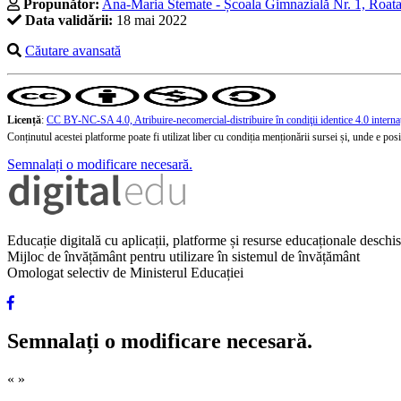
Propunător:
Ana-Maria Stemate - Școala Gimnazială Nr. 1, Roata
Data validării:
18 mai 2022
Căutare avansată
Licență
:
CC BY-NC-SA 4.0, Atribuire-necomercial-distribuire în condiţii identice 4.0 interna
Conținutul acestei platforme poate fi utilizat liber cu condiția menționării sursei și, unde e posibi
Semnalați o modificare necesară.
Educație digitală cu aplicații, platforme și resurse educaționale desch
Mijloc de învățământ pentru utilizare în sistemul de învățământ
Omologat selectiv de Ministerul Educației
Semnalați o modificare necesară.
«
»