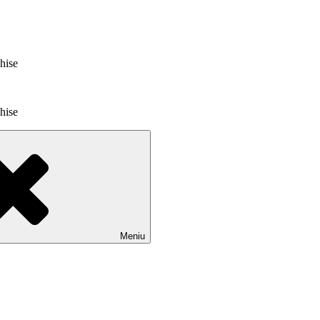
chise
chise
Meniu