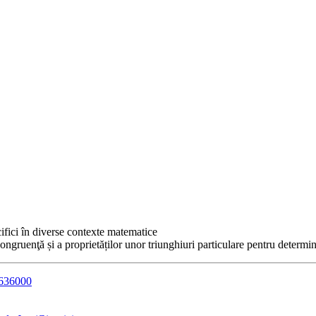
cifici în diverse contexte matematice
 congruenţă și a proprietăților unor triunghiuri particulare pentru determi
2636000