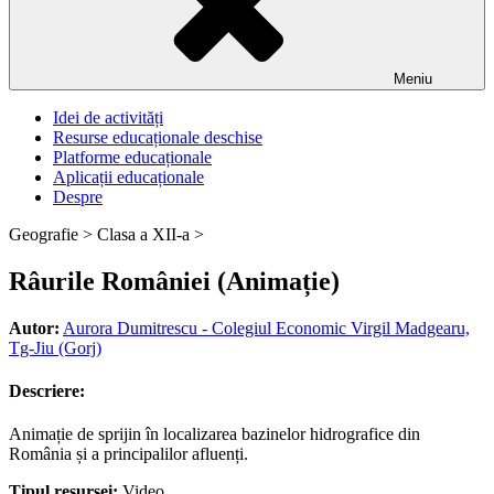
Meniu
Idei de activități
Resurse educaționale deschise
Platforme educaționale
Aplicații educaționale
Despre
Geografie >
Clasa a XII-a >
Râurile României (Animație)
Autor:
Aurora Dumitrescu - Colegiul Economic Virgil Madgearu,
Tg-Jiu (Gorj)
Descriere:
Animație de sprijin în localizarea bazinelor hidrografice din
România și a principalilor afluenți.
Tipul resursei:
Video