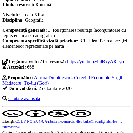
Limba resursei:
Română
Nivelul:
Clasa a XII-a
Disciplina:
Geografie
Competență generală:
3. Relaţionarea realităţii înconjurătoare cu
reprezentarea ei cartografică
Competența specifică vizată prioritar:
3.1.. Identificarea poziţiei
elementelor reprezentate pe hartă
Legătura web către resursă:
https://youtu.be/iblBxyAR_yo
Accesări:
668
Propunător:
Aurora Dumitrescu - Colegiul Economic Virgil
Madgearu, Tg-Jiu (Gorj)
Data validării:
2 octombrie 2020
Căutare avansată
Licență
:
CC BY-NC-SA 4.0, Atribuire-necomercial-distribuire în condiţii identice 4.0
internațional
Conținutul acestei platforme poate fi utilizat liber cu condiția menționării sursei și, unde e