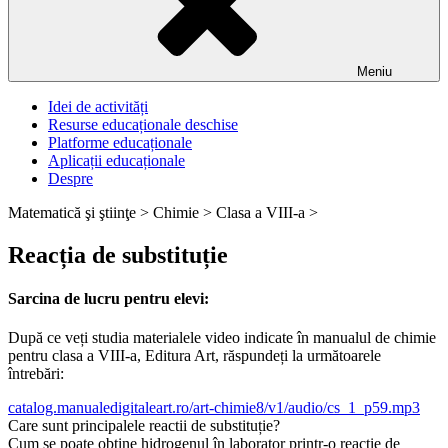
Meniu
Idei de activități
Resurse educaționale deschise
Platforme educaționale
Aplicații educaționale
Despre
Matematică şi ştiinţe >
Chimie >
Clasa a VIII-a >
Reacția de substituție
Sarcina de lucru pentru elevi:
După ce veți studia materialele video indicate în manualul de chimie
pentru clasa a VIII-a, Editura Art, răspundeți la următoarele
întrebări:
catalog.manualedigitaleart.ro/art-chimie8/v1/audio/cs_1_p59.mp3
Care sunt principalele reactii de substituție?
Cum se poate obține hidrogenul în laborator printr-o reacție de