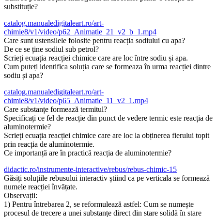
substituție?
catalog.manualedigitaleart.ro/art-
chimie8/v1/video/p62_Animatie_21_v2_b_1.mp4
Care sunt ustensilele folosite pentru reacția sodiului cu apa?
De ce se ține sodiul sub petrol?
Scrieți ecuația reacției chimice care are loc între sodiu și apa.
Cum puteți identifica soluția care se formeaza în urma reacției dintre
sodiu și apa?
catalog.manualedigitaleart.ro/art-
chimie8/v1/video/p65_Animatie_11_v2_1.mp4
Care substanțe formează termitul?
Specificați ce fel de reacție din punct de vedere termic este reacția de
aluminotermie?
Scrieți ecuația reacției chimice care are loc la obținerea fierului topit
prin reacția de aluminotermie.
Ce importanță are în practică reacția de aluminotermie?
didactic.ro/instrumente-interactive/rebus/rebus-chimic-15
Găsiți soluțiile rebusului interactiv știind ca pe verticala se formează
numele reacției învățate.
Observații:
1) Pentru întrebarea 2, se reformulează astfel: Cum se numește
procesul de trecere a unei substanțe direct din stare solidă în stare