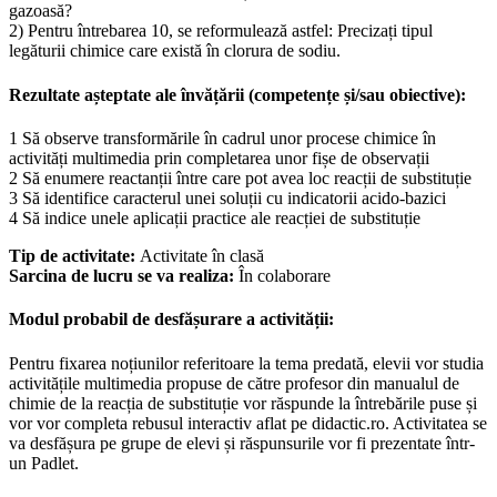
gazoasă?
2) Pentru întrebarea 10, se reformulează astfel: Precizați tipul
legăturii chimice care există în clorura de sodiu.
Rezultate așteptate ale învățării (competențe și/sau obiective):
1 Să observe transformările în cadrul unor procese chimice în
activități multimedia prin completarea unor fișe de observații
2 Să enumere reactanții între care pot avea loc reacții de substituție
3 Să identifice caracterul unei soluții cu indicatorii acido-bazici
4 Să indice unele aplicații practice ale reacției de substituție
Tip de activitate:
Activitate în clasă
Sarcina de lucru se va realiza:
În colaborare
Modul probabil de desfășurare a activității:
Pentru fixarea noțiunilor referitoare la tema predată, elevii vor studia
activitățile multimedia propuse de către profesor din manualul de
chimie de la reacția de substituție vor răspunde la întrebările puse și
vor vor completa rebusul interactiv aflat pe didactic.ro. Activitatea se
va desfășura pe grupe de elevi și răspunsurile vor fi prezentate într-
un Padlet.