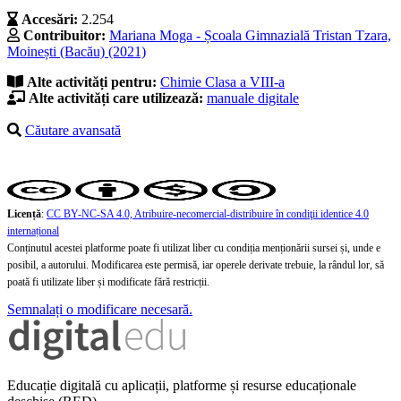
Accesări:
2.254
Contribuitor:
Mariana Moga - Școala Gimnazială Tristan Tzara,
Moinești (Bacău) (2021)
Alte activități pentru:
Chimie
Clasa a VIII-a
Alte activități care utilizează:
manuale digitale
Căutare avansată
Licență
:
CC BY-NC-SA 4.0, Atribuire-necomercial-distribuire în condiţii identice 4.0
internațional
Conținutul acestei platforme poate fi utilizat liber cu condiția menționării sursei și, unde e
posibil, a autorului. Modificarea este permisă, iar operele derivate trebuie, la rândul lor, să
poată fi utilizate liber și modificate fără restricții.
Semnalați o modificare necesară.
Educație digitală cu aplicații, platforme și resurse educaționale