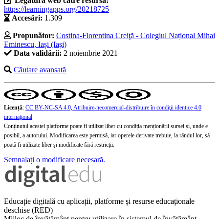
Legătura web către resursă:
https://learningapps.org/20218725
Accesări:
1.309
Propunător:
Costina-Florentina Creiţă - Colegiul Național Mihai
Eminescu, Iași (Iaşi)
Data validării:
2 noiembrie 2021
Căutare avansată
Licență
:
CC BY-NC-SA 4.0, Atribuire-necomercial-distribuire în condiţii identice 4.0
internațional
Conținutul acestei platforme poate fi utilizat liber cu condiția menționării sursei și, unde e
posibil, a autorului. Modificarea este permisă, iar operele derivate trebuie, la rândul lor, să
poată fi utilizate liber și modificate fără restricții.
Semnalați o modificare necesară.
Educație digitală cu aplicații, platforme și resurse educaționale
deschise (RED)
Mijloc de învățământ pentru utilizare în sistemul de învățământ