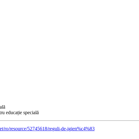
ală
ru educație specială
.net/ro/resource/52745618/reguli-de-igien%c4%83