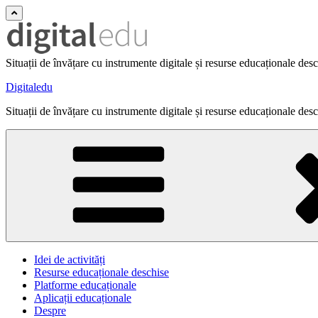
Situații de învățare cu instrumente digitale și resurse educaționale des
Digitaledu
Situații de învățare cu instrumente digitale și resurse educaționale des
Idei de activități
Resurse educaționale deschise
Platforme educaționale
Aplicații educaționale
Despre