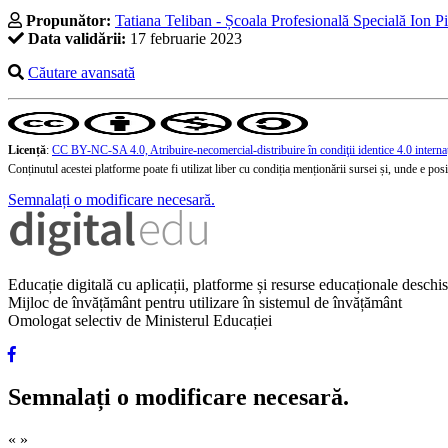
Propunător:
Tatiana Teliban - Școala Profesională Specială Ion Pi
Data validării:
17 februarie 2023
Căutare avansată
Licență
:
CC BY-NC-SA 4.0, Atribuire-necomercial-distribuire în condiţii identice 4.0 interna
Conținutul acestei platforme poate fi utilizat liber cu condiția menționării sursei și, unde e posibi
Semnalați o modificare necesară.
Educație digitală cu aplicații, platforme și resurse educaționale desch
Mijloc de învățământ pentru utilizare în sistemul de învățământ
Omologat selectiv de Ministerul Educației
Semnalați o modificare necesară.
«
»