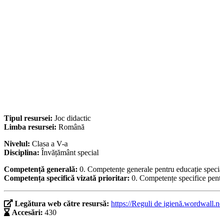
Tipul resursei:
Joc didactic
Limba resursei:
Română
Nivelul:
Clasa a V-a
Disciplina:
Învățământ special
Competență generală:
0. Competențe generale pentru educație speci
Competența specifică vizată prioritar:
0. Competențe specifice pent
Legătura web către resursă:
https://Reguli de igienă.wordwall
Accesări:
430