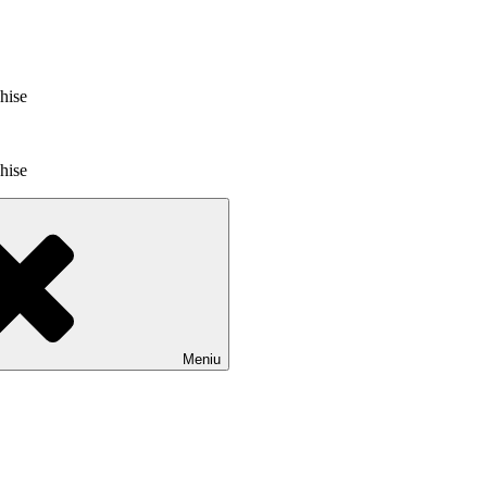
chise
chise
Meniu