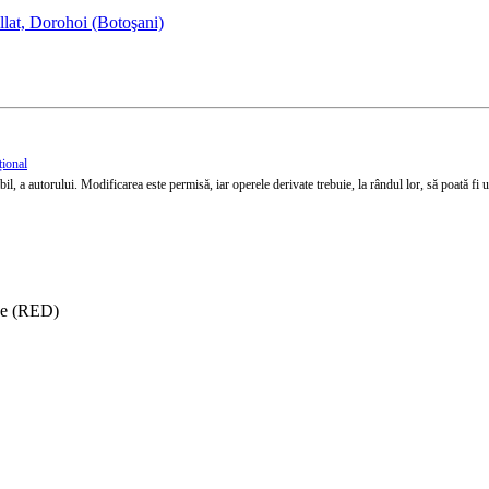
llat, Dorohoi (Botoşani)
țional
l, a autorului. Modificarea este permisă, iar operele derivate trebuie, la rândul lor, să poată fi util
ise (RED)