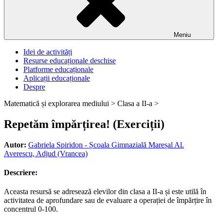
Meniu
Idei de activități
Resurse educaționale deschise
Platforme educaționale
Aplicații educaționale
Despre
Matematică și explorarea mediului >
Clasa a II-a >
Repetăm împărțirea! (Exerciții)
Autor:
Gabriela Spiridon - Școala Gimnazială Mareșal Al.
Averescu, Adjud (Vrancea)
Descriere:
Aceasta resursă se adresează elevilor din clasa a II-a și este utilă în
activitatea de aprofundare sau de evaluare a operației de împărțire în
concentrul 0-100.