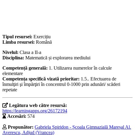
Tipul resursei:
Exercițiu
Limba resursei:
Română
Nivelul:
Clasa a II-a
Disciplina:
Matematică și explorarea mediului
Competență generală:
1. Utilizarea numerelor în calcule
elementare
Competența specifică vizată prioritar:
1.5.. Efectuarea de
înmulţiri şi împărţiri în concentrul 0-1000 prin adunări/ scăderi
repetate
Legătura web către resursă:
https://learningapps.org/26172194
Accesări:
574
Propunător:
Gabriela Spiridon - Școala Gimnazială Mareșal Al.
Averescu, Adjud (Vrancea)