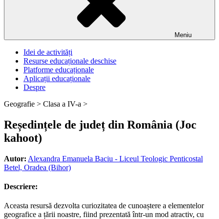
Meniu
Idei de activități
Resurse educaționale deschise
Platforme educaționale
Aplicații educaționale
Despre
Geografie >
Clasa a IV-a >
Reședințele de județ din România (Joc
kahoot)
Autor:
Alexandra Emanuela Baciu - Liceul Teologic Penticostal
Betel, Oradea (Bihor)
Descriere:
Aceasta resursă dezvolta curiozitatea de cunoaștere a elementelor
geografice a țării noastre, fiind prezentată într-un mod atractiv, cu