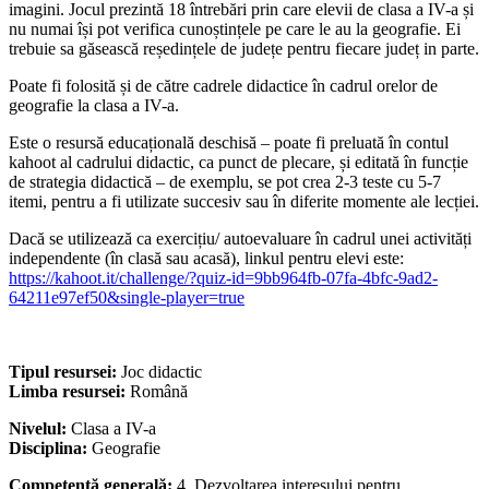
imagini. Jocul prezintă 18 întrebări prin care elevii de clasa a IV-a și
nu numai își pot verifica cunoștințele pe care le au la geografie. Ei
trebuie sa găsească reședințele de județe pentru fiecare județ in parte.
Poate fi folosită și de către cadrele didactice în cadrul orelor de
geografie la clasa a IV-a.
Este o resursă educațională deschisă – poate fi preluată în contul
kahoot al cadrului didactic, ca punct de plecare, și editată în funcție
de strategia didactică – de exemplu, se pot crea 2-3 teste cu 5-7
itemi, pentru a fi utilizate succesiv sau în diferite momente ale lecției.
Dacă se utilizează ca exercițiu/ autoevaluare în cadrul unei activități
independente (în clasă sau acasă), linkul pentru elevi este:
https://kahoot.it/challenge/?quiz-id=9bb964fb-07fa-4bfc-9ad2-
64211e97ef50&single-player=true
Tipul resursei:
Joc didactic
Limba resursei:
Română
Nivelul:
Clasa a IV-a
Disciplina:
Geografie
Competență generală:
4. Dezvoltarea interesului pentru