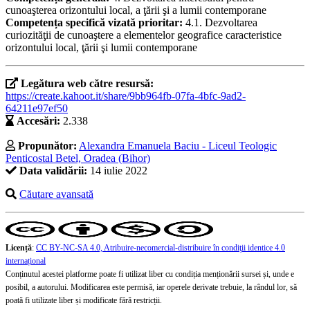
cunoaşterea orizontului local, a ţării şi a lumii contemporane
Competența specifică vizată prioritar:
4.1. Dezvoltarea
curiozităţii de cunoaştere a elementelor geografice caracteristice
orizontului local, ţării şi lumii contemporane
Legătura web către resursă:
https://create.kahoot.it/share/9bb964fb-07fa-4bfc-9ad2-
64211e97ef50
Accesări:
2.338
Propunător:
Alexandra Emanuela Baciu - Liceul Teologic
Penticostal Betel, Oradea (Bihor)
Data validării:
14 iulie 2022
Căutare avansată
Licență
:
CC BY-NC-SA 4.0, Atribuire-necomercial-distribuire în condiţii identice 4.0
internațional
Conținutul acestei platforme poate fi utilizat liber cu condiția menționării sursei și, unde e
posibil, a autorului. Modificarea este permisă, iar operele derivate trebuie, la rândul lor, să
poată fi utilizate liber și modificate fără restricții.