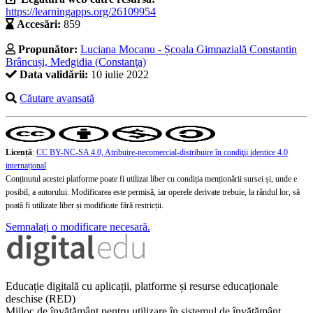
https://learningapps.org/26109954
Accesări:
859
Propunător:
Luciana Mocanu - Școala Gimnazială Constantin
Brâncuși, Medgidia (Constanţa)
Data validării:
10 iulie 2022
Căutare avansată
Licență
:
CC BY-NC-SA 4.0, Atribuire-necomercial-distribuire în condiţii identice 4.0
internațional
Conținutul acestei platforme poate fi utilizat liber cu condiția menționării sursei și, unde e
posibil, a autorului. Modificarea este permisă, iar operele derivate trebuie, la rândul lor, să
poată fi utilizate liber și modificate fără restricții.
Semnalați o modificare necesară.
Educație digitală cu aplicații, platforme și resurse educaționale
deschise (RED)
Mijloc de învățământ pentru utilizare în sistemul de învățământ