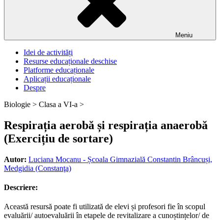
Meniu
Idei de activități
Resurse educaționale deschise
Platforme educaționale
Aplicații educaționale
Despre
Biologie >
Clasa a VI-a >
Respirația aerobă și respirația anaerobă
(Exercițiu de sortare)
Autor:
Luciana Mocanu - Școala Gimnazială Constantin Brâncuși,
Medgidia (Constanţa)
Descriere:
Această resursă poate fi utilizată de elevi și profesori fie în scopul
evaluării/ autoevaluării în etapele de revitalizare a cunoștințelor/ de