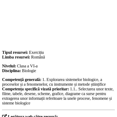
Tipul resursei:
Exercițiu
Limba resursei:
Română
Nivelul:
Clasa a VI-a
Disciplina:
Biologie
Competență generală:
1. Explorarea sistemelor biologice, a
proceselor și a fenomenelor, cu instrumente și metode științifice
Competența specifică vizată prioritar:
1.1.. Selectarea unor texte,
filme, tabele, desene, scheme, grafice, diagrame ca surse pentru
extragerea unor informații referitoare la unele procese, fenomene și
sisteme biologice
Legătura web către resursă: