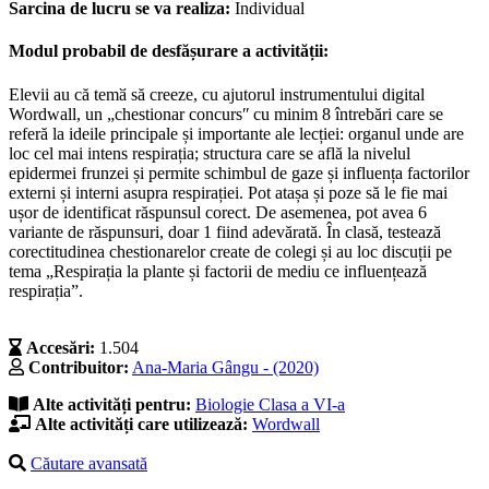
Sarcina de lucru se va realiza:
Individual
Modul probabil de desfășurare a activității:
Elevii au că temӑ să creeze, cu ajutorul instrumentului digital
Wordwall, un „chestionar concursʺ cu minim 8 întrebări care se
referă la ideile principale și importante ale lecției: organul unde are
loc cel mai intens respirația; structura care se află la nivelul
epidermei frunzei și permite schimbul de gaze și influența factorilor
externi și interni asupra respirației. Pot atașa și poze să le fie mai
ușor de identificat răspunsul corect. De asemenea, pot avea 6
variante de răspunsuri, doar 1 fiind adevărată. În clasă, testează
corectitudinea chestionarelor create de colegi și au loc discuții pe
tema „Respirația la plante și factorii de mediu ce influențează
respirația”.
Accesări:
1.504
Contribuitor:
Ana-Maria Gângu - (2020)
Alte activități pentru:
Biologie
Clasa a VI-a
Alte activități care utilizează:
Wordwall
Căutare avansată