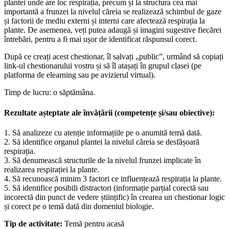
plantei unde are loc respirația, precum și la structura cea mai
importantă a frunzei la nivelul căreia se realizează schimbul de gaze
și factorii de mediu externi și interni care afectează respirația la
plante. De asemenea, veți putea adaugă și imagini sugestive fiecărei
întrebări, pentru a fi mai ușor de identificat răspunsul corect.
După ce creați acest chestionar, îl salvați „public”, urmând să copiați
link-ul chestionarului vostru și să îl atașați în grupul clasei (pe
platforma de elearning sau pe avizierul virtual).
Timp de lucru: o săptămâna.
Rezultate așteptate ale învățării (competențe și/sau obiective):
1. Să analizeze cu atenție informațiile pe o anumită temă dată.
2. Să identifice organul plantei la nivelul căreia se desfășoară
respirația.
3. Să denumească structurile de la nivelul frunzei implicate în
realizarea respirației la plante.
4. Să recunoască minim 3 factori ce influențează respirația la plante.
5. Să identifice posibili distractori (informație parțial corectă sau
incorectă din punct de vedere științific) în crearea un chestionar logic
și corect pe o temă dată din domeniul biologie.
Tip de activitate:
Temă pentru acasă