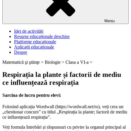
Meniu
Idei de activități
Resurse educaționale deschise
Platforme educaționale
Aplicații educaționale
Despre
Matematică şi ştiinţe >
Biologie >
Clasa a VI-a >
Respirația la plante și factorii de mediu
ce influențează respirația
Sarcina de lucru pentru elevi:
Folosind aplicația Wordwall (https://wordwall.net/ro), veți crea un
„chestionar concurs” cu titlul „Respirația la plante; factorii de mediu
ce influențează respirația”.
Veți formula întrebări și răspunsuri cu privire la organul principal al