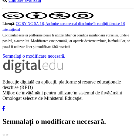
Căutare avansată
Licență
:
CC BY-NC-SA 4.0, Atribuire-necomercial-distribuire în condiţii identice 4.0
internațional
Conținutul acestei platforme poate fi utilizat liber cu condiția menționării sursei și, unde e
posibil, a autorului. Modificarea este permisă, iar operele derivate trebuie, la rândul lor, să
poată fi utilizate liber și modificate fără restricții.
Semnalați o modificare necesară.
Educație digitală cu aplicații, platforme și resurse educaționale
deschise (RED)
Mijloc de învățământ pentru utilizare în sistemul de învățământ
Omologat selectiv de Ministerul Educației
Semnalați o modificare necesară.
«
»