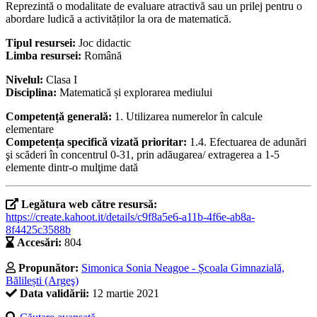
Reprezintă o modalitate de evaluare atractivă sau un prilej pentru o
abordare ludică a activităților la ora de matematică.
Tipul resursei:
Joc didactic
Limba resursei:
Română
Nivelul:
Clasa I
Disciplina:
Matematică și explorarea mediului
Competență generală:
1. Utilizarea numerelor în calcule
elementare
Competența specifică vizată prioritar:
1.4. Efectuarea de adunări
şi scăderi în concentrul 0-31, prin adăugarea/ extragerea a 1-5
elemente dintr-o mulţime dată
Legătura web către resursă:
https://create.kahoot.it/details/c9f8a5e6-a11b-4f6e-ab8a-
8f4425c3588b
Accesări:
804
Propunător:
Simonica Sonia Neagoe - Școala Gimnazială,
Bălilești (Argeş)
Data validării:
12 martie 2021