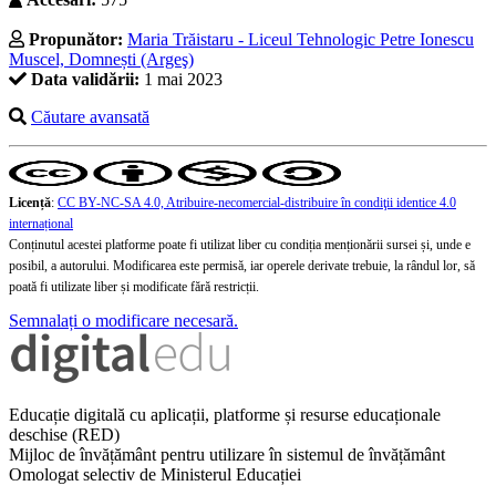
Propunător:
Maria Trăistaru - Liceul Tehnologic Petre Ionescu
Muscel, Domnești (Argeş)
Data validării:
1 mai 2023
Căutare avansată
Licență
:
CC BY-NC-SA 4.0, Atribuire-necomercial-distribuire în condiţii identice 4.0
internațional
Conținutul acestei platforme poate fi utilizat liber cu condiția menționării sursei și, unde e
posibil, a autorului. Modificarea este permisă, iar operele derivate trebuie, la rândul lor, să
poată fi utilizate liber și modificate fără restricții.
Semnalați o modificare necesară.
Educație digitală cu aplicații, platforme și resurse educaționale
deschise (RED)
Mijloc de învățământ pentru utilizare în sistemul de învățământ
Omologat selectiv de Ministerul Educației