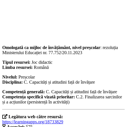
Omologată ca mijloc de învățământ, nivel preșcolar
: rezoluția
Ministerului Educației nr. 77.752/20.11.2023
Tipul resursei:
Joc didactic
Limba resursei:
Română
Nivelul:
Preșcolar
Disciplina:
C. Capacități și atitudini față de învățare
Competență generală:
C. Capacități și atitudini față de învățare
Competența specifică vizată prioritar:
C.2. Finalizarea sarcinilor
și a acțiunilor (persistență în activități)
Legătura web către resursă:
https://learningapps.org/18733829
Accesări:
575