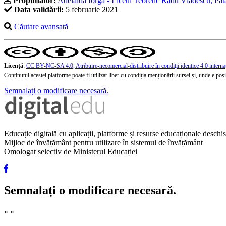
Propunător:
Adelaida Iorga - Liceul Teoretic Radu Vlădescu, Păt
Data validării:
5 februarie 2021
Căutare avansată
Licență
:
CC BY-NC-SA 4.0, Atribuire-necomercial-distribuire în condiţii identice 4.0 interna
Conținutul acestei platforme poate fi utilizat liber cu condiția menționării sursei și, unde e posibi
Semnalați o modificare necesară.
Educație digitală cu aplicații, platforme și resurse educaționale desch
Mijloc de învățământ pentru utilizare în sistemul de învățământ
Omologat selectiv de Ministerul Educației
Semnalați o modificare necesară.
«
»