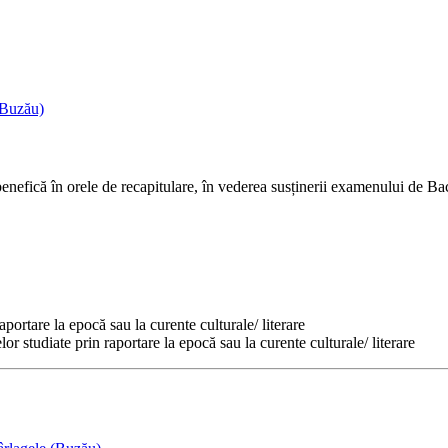
(Buzău)
benefică în orele de recapitulare, în vederea susținerii examenului de Ba
raportare la epocă sau la curente culturale/ literare
elor studiate prin raportare la epocă sau la curente culturale/ literare