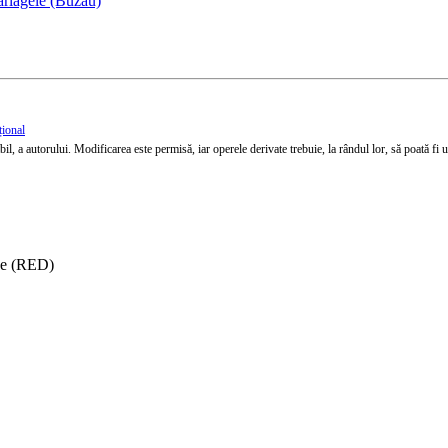
ârlagele (Buzău)
țional
l, a autorului. Modificarea este permisă, iar operele derivate trebuie, la rândul lor, să poată fi util
ise (RED)