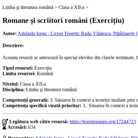
Limba şi literatura română >
Clasa a XII-a >
Romane și scriitori români (Exercițiu)
Autor:
Adelaida Iorga - Liceul Teoretic Radu Vlădescu, Pătârlagele 
Descriere:
Aceasta resursă se adresează în special elevilor din clasele terminale, 
Tipul resursei:
Exercițiu
Limba resursei:
Română
Nivelul:
Clasa a XII-a
Disciplina:
Limba şi literatura română
Competență generală:
3. Situarea în context a textelor studiate prin 
Competența specifică vizată prioritar:
3.. Situarea în context a text
Legătura web către resursă:
https://learningapps.org/17244723
Accesări:
634