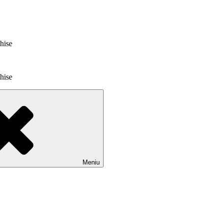
chise
chise
Meniu