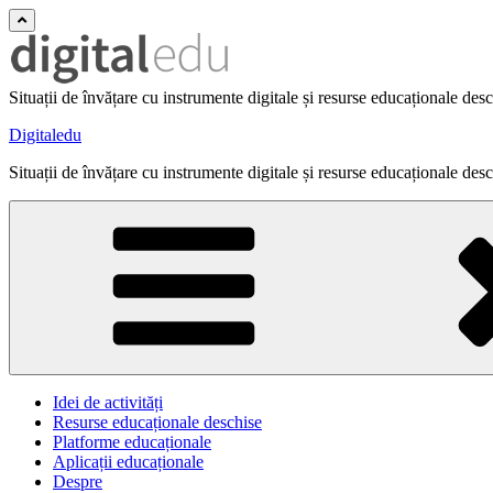
Situații de învățare cu instrumente digitale și resurse educaționale des
Digitaledu
Situații de învățare cu instrumente digitale și resurse educaționale des
Idei de activități
Resurse educaționale deschise
Platforme educaționale
Aplicații educaționale
Despre