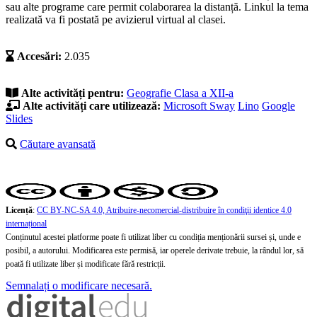
sau alte programe care permit colaborarea la distanță. Linkul la tema
realizată va fi postată pe avizierul virtual al clasei.
Accesări:
2.035
Alte activități pentru:
Geografie
Clasa a XII-a
Alte activități care utilizează:
Microsoft Sway
Lino
Google
Slides
Căutare avansată
Licență
:
CC BY-NC-SA 4.0, Atribuire-necomercial-distribuire în condiţii identice 4.0
internațional
Conținutul acestei platforme poate fi utilizat liber cu condiția menționării sursei și, unde e
posibil, a autorului. Modificarea este permisă, iar operele derivate trebuie, la rândul lor, să
poată fi utilizate liber și modificate fără restricții.
Semnalați o modificare necesară.