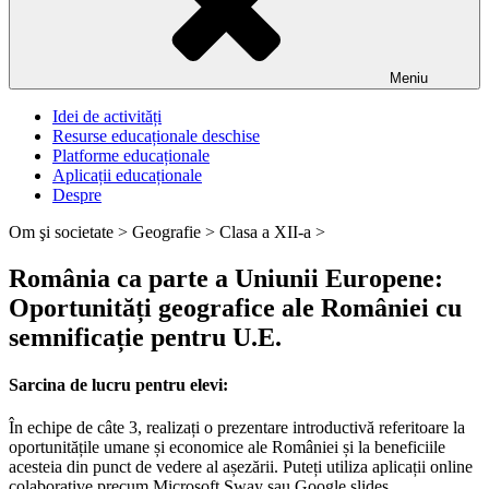
Meniu
Idei de activități
Resurse educaționale deschise
Platforme educaționale
Aplicații educaționale
Despre
Om şi societate >
Geografie >
Clasa a XII-a >
România ca parte a Uniunii Europene:
Oportunități geografice ale României cu
semnificație pentru U.E.
Sarcina de lucru pentru elevi:
În echipe de câte 3, realizați o prezentare introductivă referitoare la
oportunitățile umane și economice ale României și la beneficiile
acesteia din punct de vedere al așezării. Puteți utiliza aplicații online
colaborative precum Microsoft Sway sau Google slides.