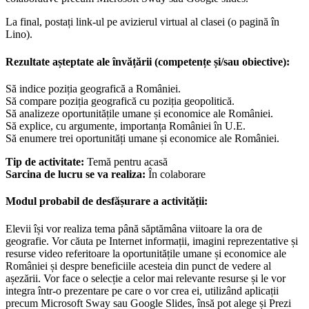
La final, postați link-ul pe avizierul virtual al clasei (o pagină în
Lino).
Rezultate așteptate ale învățării (competențe și/sau obiective):
Să indice poziția geografică a României.
Să compare poziția geografică cu poziția geopolitică.
Să analizeze oportunitățile umane și economice ale României.
Să explice, cu argumente, importanța României în U.E.
Să enumere trei oportunități umane și economice ale României.
Tip de activitate:
Temă pentru acasă
Sarcina de lucru se va realiza:
În colaborare
Modul probabil de desfășurare a activității:
Elevii își vor realiza tema până săptămâna viitoare la ora de
geografie. Vor căuta pe Internet informații, imagini reprezentative și
resurse video referitoare la oportunitățile umane și economice ale
României și despre beneficiile acesteia din punct de vedere al
așezării. Vor face o selecție a celor mai relevante resurse și le vor
integra într-o prezentare pe care o vor crea ei, utilizând aplicații
precum Microsoft Sway sau Google Slides, însă pot alege și Prezi