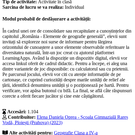
Tip de activitate:
Activitate în clasă
Sarcina de lucru se va realiza:
Individual
Modul probabil de desfășurare a activității:
În cadrul unei ore de consolidare sau recapitulare a cunoștințelor din
capitolul „România - Elemente de geografie generală”, elevii sunt
invitați să exploreze noi surse de informare pentru lărgirea
orizontului de cunoaștere a unor elemente observabile referitoare la
diversitatea naturală, într-un joc creat cu ajutorul platformei
LearningApps. Având la dispoziție un dispozitiv digital, elevii vor
accesa linkul oferit de cadrul didactic. Pentru a începe, ei aleg una
dintre variantele de joc disponibile: cu calculatorul sau cu prietenii.
Pe parcursul jocului, elevii vor citi cu atenție informațiile de pe
cartonașe, ce cuprind curiozități despre marile unități de relief ale
țării, identifică denumirea unității și o poziționează pe hartă. Pentru
verificare, vor apăsa butonul cu bifă. La final, se află câte răspunsuri
corecte a oferit fiecare jucător și cine este câștigătorul.
Accesări:
1.104
Contribuitor:
Elena Daniela Oprea - Școala Gimnazială Rareș
Vodă, Ploiești (Prahova) (2023)
Alte activități pentru:
Geografie
Clasa a IV-a