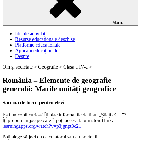
Meniu
Idei de activități
Resurse educaționale deschise
Platforme educaționale
Aplicații educaționale
Despre
Om şi societate >
Geografie >
Clasa a IV-a >
România – Elemente de geografie
generală: Marile unități geografice
Sarcina de lucru pentru elevi:
Ești un copil curios? Îți plac informațiile de tipul „Știați că…”?
Îți propun un joc pe care îl poți accesa la următorul link:
learningapps.org/watch?v=p3jgnpt3c21
Poți alege să joci cu calculatorul sau cu prietenii.