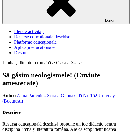
Meniu
Idei de activități
Resurse educaționale deschise
Platforme educaționale
Aplicații educaționale
Despre
Limba şi literatura română >
Clasa a X-a >
Să găsim neologismele! (Cuvinte
amestecate)
Autor:
Alina Partenie - Școala Gimnazială Nr. 152 Uruguay
(Bucureşti)
Descriere:
Resursa educațională deschisă propune un joc didactic pentru
disciplina limba și literatura română. Are ca scop identificarea