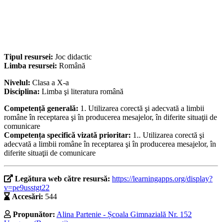
Tipul resursei:
Joc didactic
Limba resursei:
Română
Nivelul:
Clasa a X-a
Disciplina:
Limba şi literatura română
Competență generală:
1. Utilizarea corectă şi adecvată a limbii
române în receptarea şi în producerea mesajelor, în diferite situaţii de
comunicare
Competența specifică vizată prioritar:
1.. Utilizarea corectă şi
adecvată a limbii române în receptarea şi în producerea mesajelor, în
diferite situaţii de comunicare
Legătura web către resursă:
https://learningapps.org/display?
v=pe9usstgt22
Accesări:
544
Propunător:
Alina Partenie - Școala Gimnazială Nr. 152