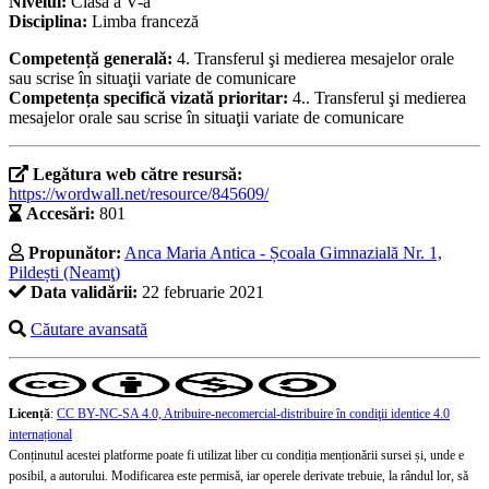
Nivelul:
Clasa a V-a
Disciplina:
Limba franceză
Competență generală:
4. Transferul şi medierea mesajelor orale
sau scrise în situaţii variate de comunicare
Competența specifică vizată prioritar:
4.. Transferul şi medierea
mesajelor orale sau scrise în situaţii variate de comunicare
Legătura web către resursă:
https://wordwall.net/resource/845609/
Accesări:
801
Propunător:
Anca Maria Antica - Școala Gimnazială Nr. 1,
Pildești (Neamţ)
Data validării:
22 februarie 2021
Căutare avansată
Licență
:
CC BY-NC-SA 4.0, Atribuire-necomercial-distribuire în condiţii identice 4.0
internațional
Conținutul acestei platforme poate fi utilizat liber cu condiția menționării sursei și, unde e
posibil, a autorului. Modificarea este permisă, iar operele derivate trebuie, la rândul lor, să