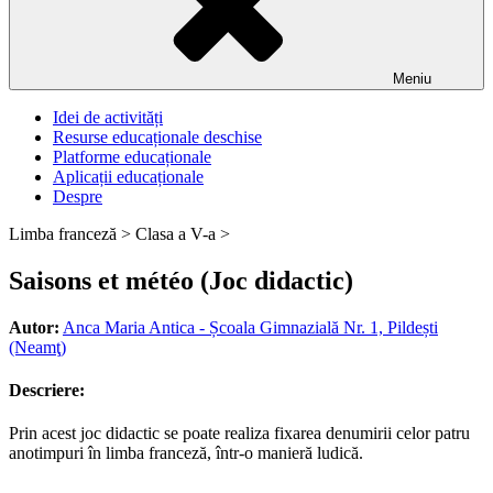
Meniu
Idei de activități
Resurse educaționale deschise
Platforme educaționale
Aplicații educaționale
Despre
Limba franceză >
Clasa a V-a >
Saisons et météo (Joc didactic)
Autor:
Anca Maria Antica - Școala Gimnazială Nr. 1, Pildești
(Neamţ)
Descriere:
Prin acest joc didactic se poate realiza fixarea denumirii celor patru
anotimpuri în limba franceză, într-o manieră ludică.