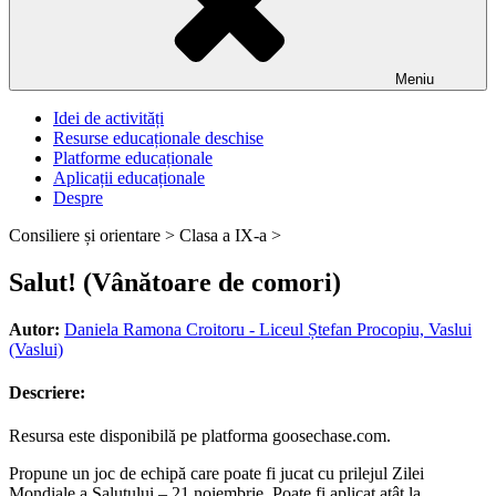
Meniu
Idei de activități
Resurse educaționale deschise
Platforme educaționale
Aplicații educaționale
Despre
Consiliere și orientare >
Clasa a IX-a >
Salut! (Vânătoare de comori)
Autor:
Daniela Ramona Croitoru - Liceul Ștefan Procopiu, Vaslui
(Vaslui)
Descriere:
Resursa este disponibilă pe platforma goosechase.com.
Propune un joc de echipă care poate fi jucat cu prilejul Zilei
Mondiale a Salutului – 21 noiembrie. Poate fi aplicat atât la