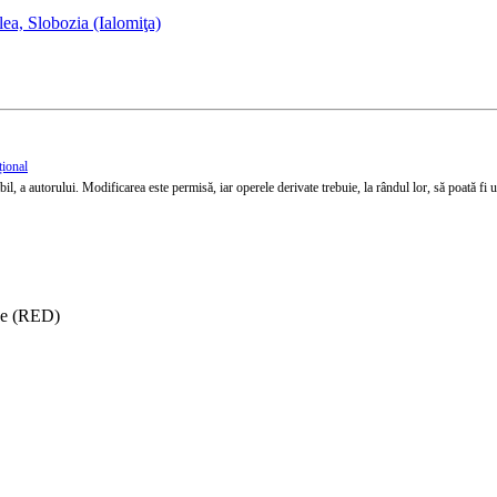
lea, Slobozia (Ialomiţa)
țional
l, a autorului. Modificarea este permisă, iar operele derivate trebuie, la rândul lor, să poată fi util
ise (RED)