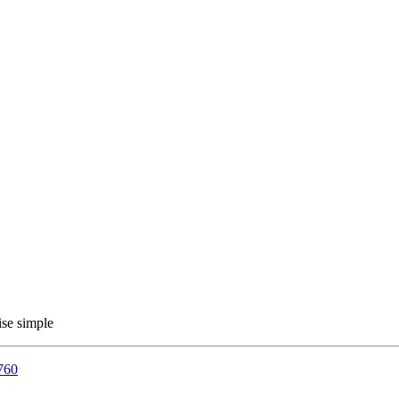
ise simple
8760