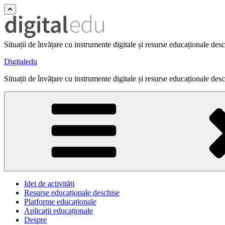
Situații de învățare cu instrumente digitale și resurse educaționale des
Digitaledu
Situații de învățare cu instrumente digitale și resurse educaționale des
Idei de activități
Resurse educaționale deschise
Platforme educaționale
Aplicații educaționale
Despre