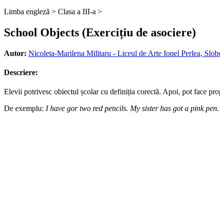
Limba engleză >
Clasa a III-a >
School Objects (Exercițiu de asociere)
Autor:
Nicoleta-Marilena Militaru - Liceul de Arte Ionel Perlea, Slob
Descriere:
Elevii potrivesc obiectul școlar cu definiția corectă. Apoi, pot face
De exemplu:
I have gor two red pencils. My sister has got a pink pen.