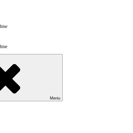
chise
chise
Meniu