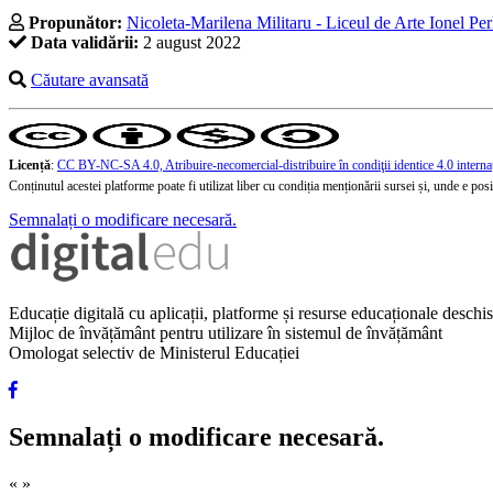
Propunător:
Nicoleta-Marilena Militaru - Liceul de Arte Ionel Per
Data validării:
2 august 2022
Căutare avansată
Licență
:
CC BY-NC-SA 4.0, Atribuire-necomercial-distribuire în condiţii identice 4.0 interna
Conținutul acestei platforme poate fi utilizat liber cu condiția menționării sursei și, unde e posibi
Semnalați o modificare necesară.
Educație digitală cu aplicații, platforme și resurse educaționale desch
Mijloc de învățământ pentru utilizare în sistemul de învățământ
Omologat selectiv de Ministerul Educației
Semnalați o modificare necesară.
«
»