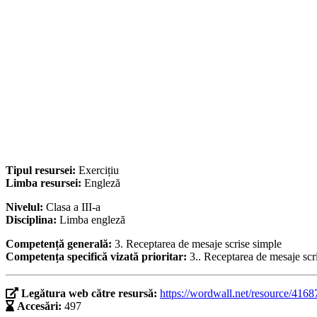
Tipul resursei:
Exercițiu
Limba resursei:
Engleză
Nivelul:
Clasa a III-a
Disciplina:
Limba engleză
Competență generală:
3. Receptarea de mesaje scrise simple
Competența specifică vizată prioritar:
3.. Receptarea de mesaje scr
Legătura web către resursă:
https://wordwall.net/resource/416
Accesări:
497