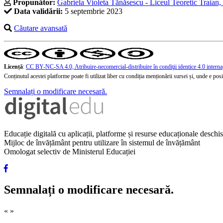
Propunător:
Gabriela Violeta Tănăsescu - Liceul Teoretic Traian,
Data validării:
5 septembrie 2023
Căutare avansată
Licență
:
CC BY-NC-SA 4.0, Atribuire-necomercial-distribuire în condiţii identice 4.0 interna
Conținutul acestei platforme poate fi utilizat liber cu condiția menționării sursei și, unde e posibi
Semnalați o modificare necesară.
Educație digitală cu aplicații, platforme și resurse educaționale desch
Mijloc de învățământ pentru utilizare în sistemul de învățământ
Omologat selectiv de Ministerul Educației
Semnalați o modificare necesară.
«
»