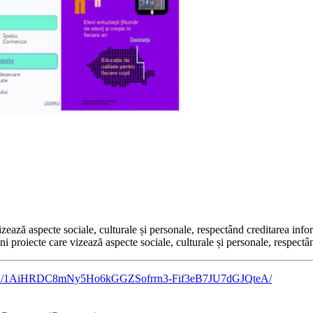
zează aspecte sociale, culturale și personale, respectând creditarea infor
ni proiecte care vizează aspecte sociale, culturale și personale, respectân
ngs/d/1AiHRDC8mNy5Ho6kGGZSofrrn3-Fif3eB7JU7dGJQteA/