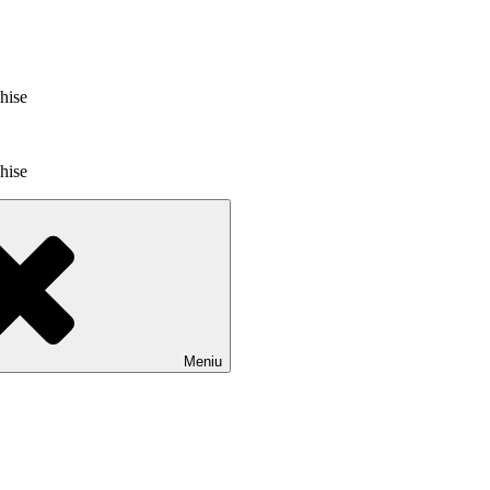
chise
chise
Meniu