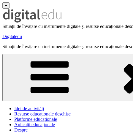
Situații de învățare cu instrumente digitale și resurse educaționale des
Digitaledu
Situații de învățare cu instrumente digitale și resurse educaționale des
Idei de activități
Resurse educaționale deschise
Platforme educaționale
Aplicații educaționale
Despre