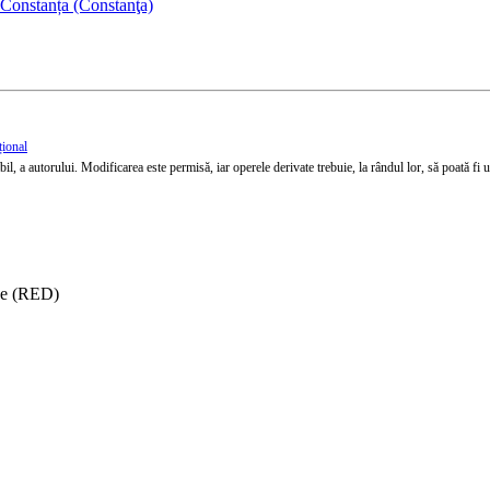
 Constanța (Constanţa)
țional
l, a autorului. Modificarea este permisă, iar operele derivate trebuie, la rândul lor, să poată fi util
ise (RED)