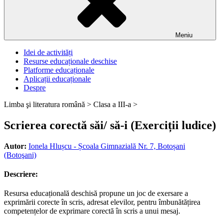
Meniu
Idei de activități
Resurse educaționale deschise
Platforme educaționale
Aplicații educaționale
Despre
Limba şi literatura română >
Clasa a III-a >
Scrierea corectă săi/ să-i (Exerciții ludice)
Autor:
Ionela Hlușcu - Școala Gimnazială Nr. 7, Botoșani
(Botoşani)
Descriere:
Resursa educațională deschisă propune un joc de exersare a
exprimării corecte în scris, adresat elevilor, pentru îmbunătățirea
competențelor de exprimare corectă în scris a unui mesaj.