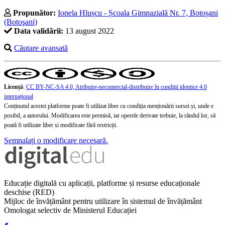
Propunător:
Ionela Hlușcu - Școala Gimnazială Nr. 7, Botoșani
(Botoşani)
Data validării:
13 august 2022
Căutare avansată
Licență
:
CC BY-NC-SA 4.0, Atribuire-necomercial-distribuire în condiţii identice 4.0
internațional
Conținutul acestei platforme poate fi utilizat liber cu condiția menționării sursei și, unde e
posibil, a autorului. Modificarea este permisă, iar operele derivate trebuie, la rândul lor, să
poată fi utilizate liber și modificate fără restricții.
Semnalați o modificare necesară.
Educație digitală cu aplicații, platforme și resurse educaționale
deschise (RED)
Mijloc de învățământ pentru utilizare în sistemul de învățământ
Omologat selectiv de Ministerul Educației