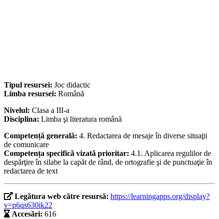
Tipul resursei:
Joc didactic
Limba resursei:
Română
Nivelul:
Clasa a III-a
Disciplina:
Limba şi literatura română
Competență generală:
4. Redactarea de mesaje în diverse situaţii
de comunicare
Competența specifică vizată prioritar:
4.1. Aplicarea regulilor de
despărţire în silabe la capăt de rând, de ortografie şi de punctuaţie în
redactarea de text
Legătura web către resursă:
https://learningapps.org/display?
v=p6qs630ik22
Accesări:
616