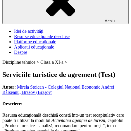
Meniu
Idei de activități
Resurse educaționale deschise
Platforme educaționale
Aplicații educaționale
Despre
Discipline tehnice >
Clasa a XI-a >
Serviciile turistice de agrement (Test)
Autor:
Mirela Stoican - Colegiul Național Economic Andrei
Bârseanu, Brașov (Braşov)
Descriere:
Resursa educațională deschisă constă într-un test recapitulativ care
poate fi utilizat la modulul
Activitatea agenției de turism
, capitolul
„Produse turistice – analiză, recomandare pentru turiști”, tema
„Produse turistice- serviciile de agrement”.