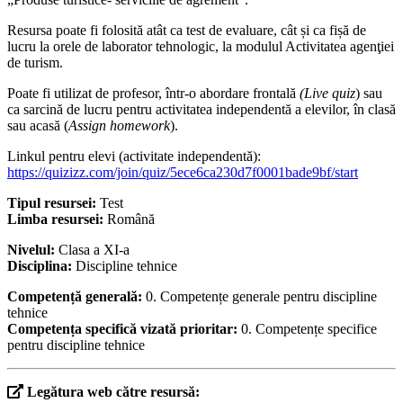
Resursa poate fi folosită atât ca test de evaluare, cât și ca fișă de
lucru la orele de laborator tehnologic, la modulul Activitatea agenţiei
de turism.
Poate fi utilizat de profesor, într-o abordare frontală
(Live quiz
) sau
ca sarcină de lucru pentru activitatea independentă a elevilor, în clasă
sau acasă (
Assign homework
).
Linkul pentru elevi (activitate independentă):
https://quizizz.com/join/quiz/5ece6ca230d7f0001bade9bf/start
Tipul resursei:
Test
Limba resursei:
Română
Nivelul:
Clasa a XI-a
Disciplina:
Discipline tehnice
Competență generală:
0. Competențe generale pentru discipline
tehnice
Competența specifică vizată prioritar:
0. Competențe specifice
pentru discipline tehnice
Legătura web către resursă: