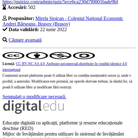
https://quizizz.com/admin/quiz/5ece6ca230d7f0001bade9bf
Accesări:
502
Propunător:
Mirela Stoican - Colegiul Național Economic
Andrei Bârseanu, Brașov (Braşov)
Data validării:
22 iunie 2022
Căutare avansată
Licență
:
CC BY-NC-SA 4.0, Atribuire-necomercial-distribuire în condiţii identice 4.0
internațional
Conținutul acestei platforme poate fi utilizat liber cu condiția menționării sursei și, unde e
posibil, a autorului. Modificarea este permisă, iar operele derivate trebuie, la rândul lor, să
poată fi utilizate liber și modificate fără restricții.
Semnalați o modificare necesară.
Educație digitală cu aplicații, platforme și resurse educaționale
deschise (RED)
Mijloc de învățământ pentru utilizare în sistemul de învățământ