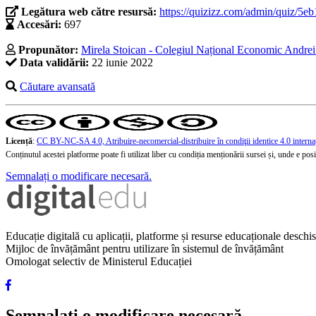
Legătura web către resursă:
https://quizizz.com/admin/quiz/5
Accesări:
697
Propunător:
Mirela Stoican - Colegiul Național Economic Andre
Data validării:
22 iunie 2022
Căutare avansată
Licență
:
CC BY-NC-SA 4.0, Atribuire-necomercial-distribuire în condiţii identice 4.0 interna
Conținutul acestei platforme poate fi utilizat liber cu condiția menționării sursei și, unde e posibi
Semnalați o modificare necesară.
Educație digitală cu aplicații, platforme și resurse educaționale desch
Mijloc de învățământ pentru utilizare în sistemul de învățământ
Omologat selectiv de Ministerul Educației
Semnalați o modificare necesară.