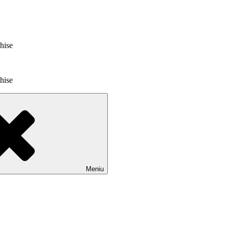
chise
chise
Meniu