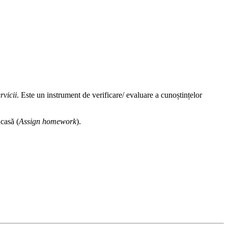
rvicii
. Este un instrument de verificare/ evaluare a cunoștințelor
acasă (
Assign homework
).