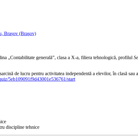
u, Brașov (Braşov)
lina „Contabilitate generală”, clasa a X-a, filiera tehnologică, profilul
Se
 sarcină de lucru pentru activitatea independentă a elevilor, în clasă sau 
n/quiz/5eb109091f9d43001e536761/start
nice
ru discipline tehnice