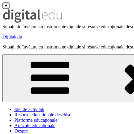
Situații de învățare cu instrumente digitale și resurse educaționale des
Digitaledu
Situații de învățare cu instrumente digitale și resurse educaționale des
Idei de activități
Resurse educaționale deschise
Platforme educaționale
Aplicații educaționale
Despre