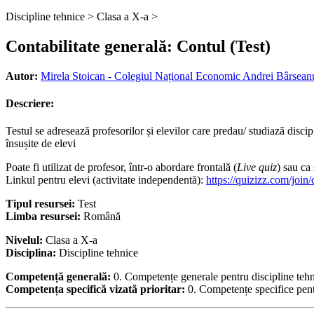
Discipline tehnice >
Clasa a X-a >
Contabilitate generală: Contul (Test)
Autor:
Mirela Stoican - Colegiul Național Economic Andrei Bârsean
Descriere:
Testul se adresează profesorilor și elevilor care predau/ studiază discip
însușite de elevi
Poate fi utilizat de profesor, într-o abordare frontală (
Live quiz
) sau ca
Linkul pentru elevi (activitate independentă):
https://quizizz.com/joi
Tipul resursei:
Test
Limba resursei:
Română
Nivelul:
Clasa a X-a
Disciplina:
Discipline tehnice
Competență generală:
0. Competențe generale pentru discipline teh
Competența specifică vizată prioritar:
0. Competențe specifice pent