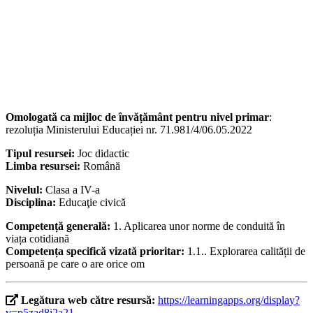
Omologată ca mijloc de învățământ pentru nivel primar
:
rezoluția Ministerului Educației nr. 71.981/4/06.05.2022
Tipul resursei:
Joc didactic
Limba resursei:
Română
Nivelul:
Clasa a IV-a
Disciplina:
Educaţie civică
Competență generală:
1. Aplicarea unor norme de conduită în
viața cotidiană
Competența specifică vizată prioritar:
1.1.. Explorarea calității de
persoană pe care o are orice om
Legătura web către resursă:
https://learningapps.org/display?
v=p5zad8i2a21