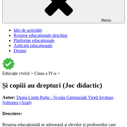
Meniu
Idei de activități
Resurse educaționale deschise
Platforme educaționale
Aplicații educaționale
Despre
Educaţie civică >
Clasa a IV-a >
Și copiii au drepturi (Joc didactic)
Autor:
Diana Linda Rațiu - Școala Gimnazială Virgil Iovănaș,
Șofronea (Arad)
Descriere:
Resursa educațională se adresează și elevilor și profesorilor care