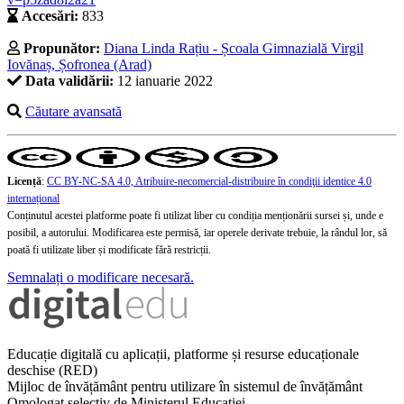
Accesări:
833
Propunător:
Diana Linda Rațiu - Școala Gimnazială Virgil
Iovănaș, Șofronea (Arad)
Data validării:
12 ianuarie 2022
Căutare avansată
Licență
:
CC BY-NC-SA 4.0, Atribuire-necomercial-distribuire în condiţii identice 4.0
internațional
Conținutul acestei platforme poate fi utilizat liber cu condiția menționării sursei și, unde e
posibil, a autorului. Modificarea este permisă, iar operele derivate trebuie, la rândul lor, să
poată fi utilizate liber și modificate fără restricții.
Semnalați o modificare necesară.
Educație digitală cu aplicații, platforme și resurse educaționale
deschise (RED)
Mijloc de învățământ pentru utilizare în sistemul de învățământ
Omologat selectiv de Ministerul Educației