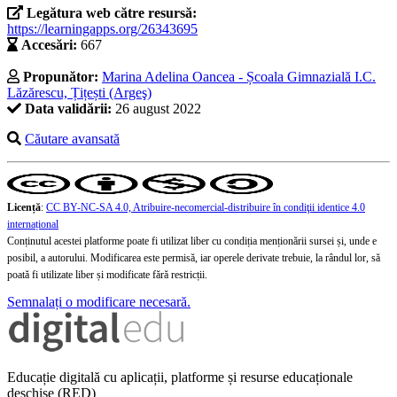
Legătura web către resursă:
https://learningapps.org/26343695
Accesări:
667
Propunător:
Marina Adelina Oancea - Școala Gimnazială I.C.
Lăzărescu, Țițești (Argeş)
Data validării:
26 august 2022
Căutare avansată
Licență
:
CC BY-NC-SA 4.0, Atribuire-necomercial-distribuire în condiţii identice 4.0
internațional
Conținutul acestei platforme poate fi utilizat liber cu condiția menționării sursei și, unde e
posibil, a autorului. Modificarea este permisă, iar operele derivate trebuie, la rândul lor, să
poată fi utilizate liber și modificate fără restricții.
Semnalați o modificare necesară.
Educație digitală cu aplicații, platforme și resurse educaționale
deschise (RED)