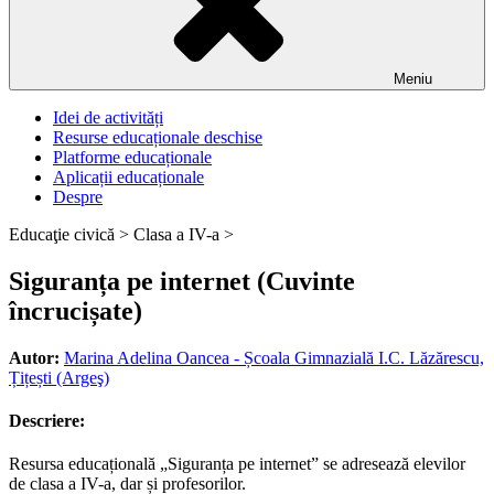
Meniu
Idei de activități
Resurse educaționale deschise
Platforme educaționale
Aplicații educaționale
Despre
Educaţie civică >
Clasa a IV-a >
Siguranța pe internet (Cuvinte
încrucișate)
Autor:
Marina Adelina Oancea - Școala Gimnazială I.C. Lăzărescu,
Țițești (Argeş)
Descriere:
Resursa educațională „Siguranța pe internet” se adresează elevilor
de clasa a IV-a, dar și profesorilor.