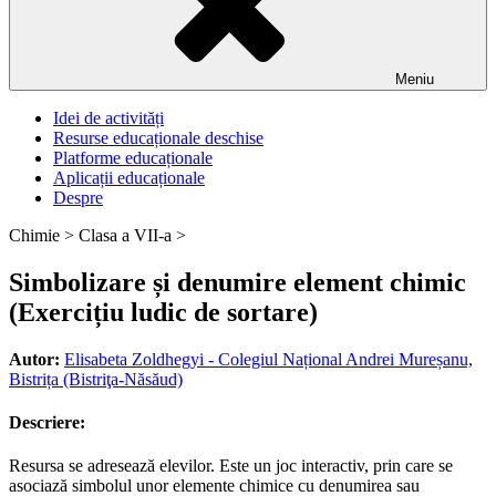
Meniu
Idei de activități
Resurse educaționale deschise
Platforme educaționale
Aplicații educaționale
Despre
Chimie >
Clasa a VII-a >
Simbolizare și denumire element chimic
(Exercițiu ludic de sortare)
Autor:
Elisabeta Zoldhegyi - Colegiul Național Andrei Mureșanu,
Bistrița (Bistriţa-Năsăud)
Descriere:
Resursa se adresează elevilor. Este un joc interactiv, prin care se
asociază simbolul unor elemente chimice cu denumirea sau