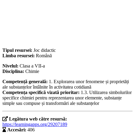
Tipul resursei:
Joc didactic
Limba resursei:
Română
Nivelul:
Clasa a VII-a
Disciplina:
Chimie
Competență generală:
1. Explorarea unor fenomene și proprietăți
ale substanțelor întâlnite în activitatea cotidiană
Competența specifică vizată prioritar:
1.3. Utilizarea simbolurilor
specifice chimiei pentru reprezentarea unor elemente, substanțe
simple sau compuse și transformări ale substanțelor
Legătura web către resursă:
https://learningapps.org/29207189
Accesări:
406