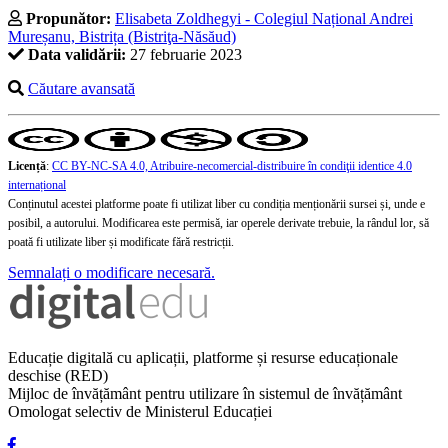
Propunător:
Elisabeta Zoldhegyi - Colegiul Național Andrei
Mureșanu, Bistrița (Bistriţa-Năsăud)
Data validării:
27 februarie 2023
Căutare avansată
Licență
:
CC BY-NC-SA 4.0, Atribuire-necomercial-distribuire în condiţii identice 4.0
internațional
Conținutul acestei platforme poate fi utilizat liber cu condiția menționării sursei și, unde e
posibil, a autorului. Modificarea este permisă, iar operele derivate trebuie, la rândul lor, să
poată fi utilizate liber și modificate fără restricții.
Semnalați o modificare necesară.
Educație digitală cu aplicații, platforme și resurse educaționale
deschise (RED)
Mijloc de învățământ pentru utilizare în sistemul de învățământ
Omologat selectiv de Ministerul Educației