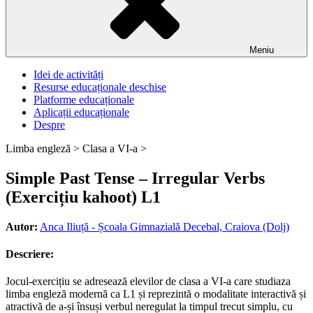
Meniu
Idei de activități
Resurse educaționale deschise
Platforme educaționale
Aplicații educaționale
Despre
Limba engleză >
Clasa a VI-a >
Simple Past Tense – Irregular Verbs
(Exercițiu kahoot) L1
Autor:
Anca Iliuță - Școala Gimnazială Decebal, Craiova (Dolj)
Descriere:
Jocul-exercițiu se adresează elevilor de clasa a VI-a care studiaza
limba engleză modernă ca L1 și reprezintă o modalitate interactivă și
atractivă de a-și însuși verbul neregulat la timpul trecut simplu, cu