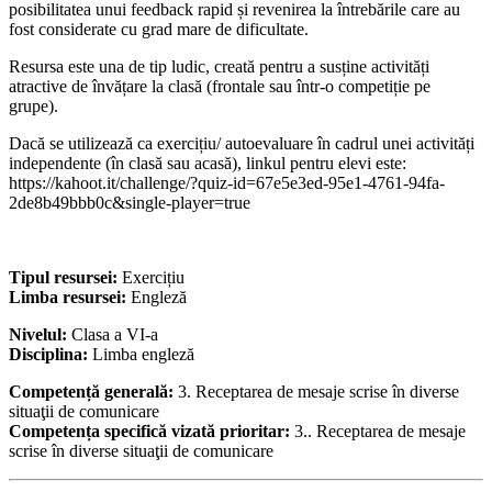
posibilitatea unui feedback rapid și revenirea la întrebările care au
fost considerate cu grad mare de dificultate.
Resursa este una de tip ludic, creată pentru a susține activități
atractive de învățare la clasă (frontale sau într-o competiție pe
grupe).
Dacă se utilizează ca exercițiu/ autoevaluare în cadrul unei activități
independente (în clasă sau acasă), linkul pentru elevi este:
https://kahoot.it/challenge/?quiz-id=67e5e3ed-95e1-4761-94fa-
2de8b49bbb0c&single-player=true
Tipul resursei:
Exercițiu
Limba resursei:
Engleză
Nivelul:
Clasa a VI-a
Disciplina:
Limba engleză
Competență generală:
3. Receptarea de mesaje scrise în diverse
situaţii de comunicare
Competența specifică vizată prioritar:
3.. Receptarea de mesaje
scrise în diverse situaţii de comunicare