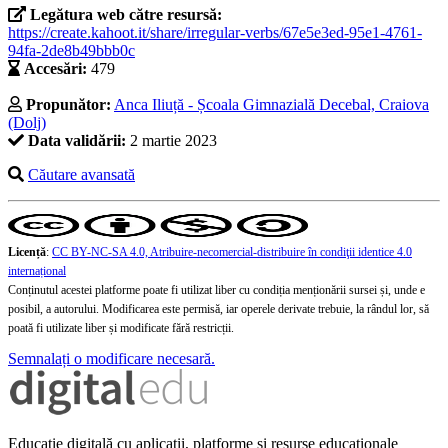
Legătura web către resursă:
https://create.kahoot.it/share/irregular-verbs/67e5e3ed-95e1-4761-
94fa-2de8b49bbb0c
Accesări:
479
Propunător:
Anca Iliuță - Școala Gimnazială Decebal, Craiova
(Dolj)
Data validării:
2 martie 2023
Căutare avansată
Licență
:
CC BY-NC-SA 4.0, Atribuire-necomercial-distribuire în condiţii identice 4.0
internațional
Conținutul acestei platforme poate fi utilizat liber cu condiția menționării sursei și, unde e
posibil, a autorului. Modificarea este permisă, iar operele derivate trebuie, la rândul lor, să
poată fi utilizate liber și modificate fără restricții.
Semnalați o modificare necesară.
Educație digitală cu aplicații, platforme și resurse educaționale