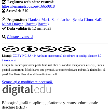
Legătura web către resursă:
https://learningapps.org/16650818
Accesări:
510
Propunător:
Daniela-Maria Sandulache - Școala Gimnazială
Mihai Drăgan, Bacău (Bacău)
Data validării:
12 mai 2023
Căutare avansată
Licență
:
CC BY-NC-SA 4.0, Atribuire-necomercial-distribuire în condiţii identice 4.0
internațional
Conținutul acestei platforme poate fi utilizat liber cu condiția menționării sursei și, unde e
posibil, a autorului. Modificarea este permisă, iar operele derivate trebuie, la rândul lor, să
poată fi utilizate liber și modificate fără restricții.
Semnalați o modificare necesară.
Educație digitală cu aplicații, platforme și resurse educaționale
deschise (RED)