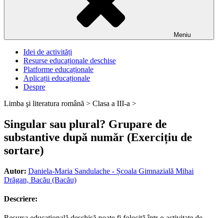
Meniu
Idei de activități
Resurse educaționale deschise
Platforme educaționale
Aplicații educaționale
Despre
Limba şi literatura română >
Clasa a III-a >
Singular sau plural? Grupare de
substantive după număr (Exercițiu de
sortare)
Autor:
Daniela-Maria Sandulache - Școala Gimnazială Mihai
Drăgan, Bacău (Bacău)
Descriere:
Resursa educațională deschisă poate fi folosită într-o activitate de