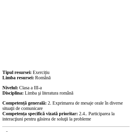
Tipul resursei:
Exercițiu
Limba resursei:
Română
Nivelul:
Clasa a III-a
Disciplina:
Limba şi literatura română
Competență generală:
2. Exprimarea de mesaje orale în diverse
situaţii de comunicare
Competența specifică vizată prioritar:
2.4.. Participarea la
interacţiuni pentru găsirea de soluţii la probleme