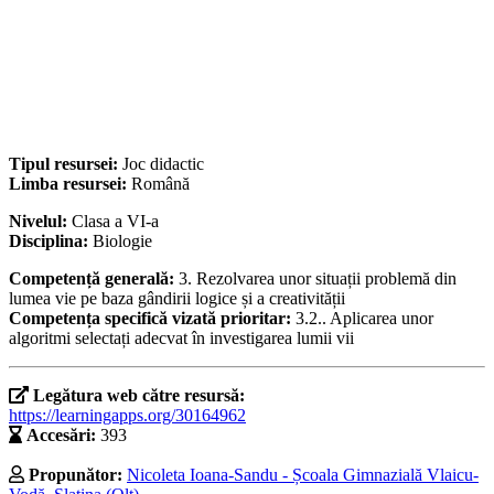
Tipul resursei:
Joc didactic
Limba resursei:
Română
Nivelul:
Clasa a VI-a
Disciplina:
Biologie
Competență generală:
3. Rezolvarea unor situații problemă din
lumea vie pe baza gândirii logice și a creativității
Competența specifică vizată prioritar:
3.2.. Aplicarea unor
algoritmi selectați adecvat în investigarea lumii vii
Legătura web către resursă:
https://learningapps.org/30164962
Accesări:
393
Propunător:
Nicoleta Ioana-Sandu - Școala Gimnazială Vlaicu-