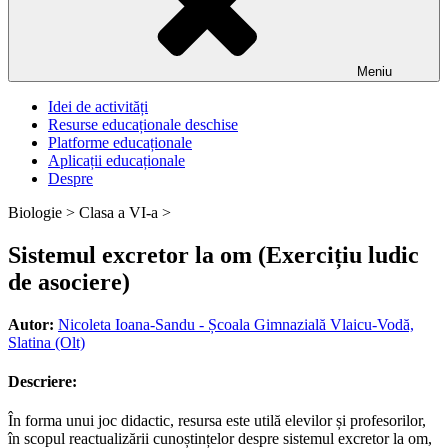
Meniu
Idei de activități
Resurse educaționale deschise
Platforme educaționale
Aplicații educaționale
Despre
Biologie >
Clasa a VI-a >
Sistemul excretor la om (Exercițiu ludic
de asociere)
Autor:
Nicoleta Ioana-Sandu - Școala Gimnazială Vlaicu-Vodă,
Slatina (Olt)
Descriere:
În forma unui joc didactic, resursa este utilă elevilor și profesorilor,
în scopul reactualizării cunoștințelor despre sistemul excretor la om,