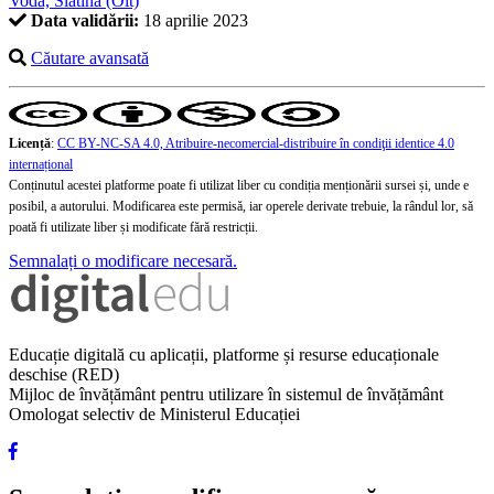
Vodă, Slatina (Olt)
Data validării:
18 aprilie 2023
Căutare avansată
Licență
:
CC BY-NC-SA 4.0, Atribuire-necomercial-distribuire în condiţii identice 4.0
internațional
Conținutul acestei platforme poate fi utilizat liber cu condiția menționării sursei și, unde e
posibil, a autorului. Modificarea este permisă, iar operele derivate trebuie, la rândul lor, să
poată fi utilizate liber și modificate fără restricții.
Semnalați o modificare necesară.
Educație digitală cu aplicații, platforme și resurse educaționale
deschise (RED)
Mijloc de învățământ pentru utilizare în sistemul de învățământ
Omologat selectiv de Ministerul Educației