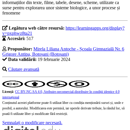
informațiilor din texte, filme, tabele, desene, scheme, utilizate ca
surse pentru explorarea unor sisteme biologice, a unor procese și
fenomene
Legătura web către resursă:
https://learningapps.org/display?
v=pxphwz8ta21
Accesări:
517
Propunător:
Mirela Liliana Antoche - Școala Gimnazială Nr. 6
Grigore Antipa, Botoșani (Botoşani)
Data validării:
19 februarie 2024
Căutare avansată
Licență
:
CC BY-NC-SA 4.0, Atribuire-necomercial-distribuire în condiţii identice 4.0
internațional
Conținutul acestei platforme poate fi utilizat liber cu condiția menționării sursei și, unde e
posibil, a autorului. Modificarea este permisă, iar operele derivate trebuie, la rândul lor, să
poată fi utilizate liber și modificate fără restricții.
Semnalați o modificare necesară.