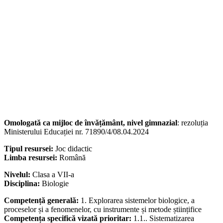
Omologată ca mijloc de învățământ, nivel gimnazial
: rezoluția
Ministerului Educației nr. 71890/4/08.04.2024
Tipul resursei:
Joc didactic
Limba resursei:
Română
Nivelul:
Clasa a VII-a
Disciplina:
Biologie
Competență generală:
1. Explorarea sistemelor biologice, a
proceselor și a fenomenelor, cu instrumente și metode științifice
Competența specifică vizată prioritar:
1.1.. Sistematizarea