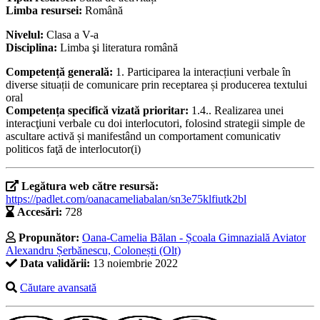
Limba resursei:
Română
Nivelul:
Clasa a V-a
Disciplina:
Limba şi literatura română
Competență generală:
1. Participarea la interacțiuni verbale în
diverse situații de comunicare prin receptarea și producerea textului
oral
Competența specifică vizată prioritar:
1.4.. Realizarea unei
interacţiuni verbale cu doi interlocutori, folosind strategii simple de
ascultare activă și manifestând un comportament comunicativ
politicos faţă de interlocutor(i)
Legătura web către resursă:
https://padlet.com/oanacameliabalan/sn3e75klfiutk2bl
Accesări:
728
Propunător:
Oana-Camelia Bălan - Școala Gimnazială Aviator
Alexandru Șerbănescu, Colonești (Olt)
Data validării:
13 noiembrie 2022
Căutare avansată