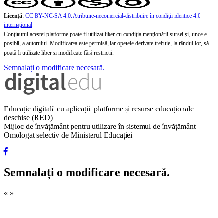
Licență
:
CC BY-NC-SA 4.0, Atribuire-necomercial-distribuire în condiţii identice 4.0
internațional
Conținutul acestei platforme poate fi utilizat liber cu condiția menționării sursei și, unde e
posibil, a autorului. Modificarea este permisă, iar operele derivate trebuie, la rândul lor, să
poată fi utilizate liber și modificate fără restricții.
Semnalați o modificare necesară.
Educație digitală cu aplicații, platforme și resurse educaționale
deschise (RED)
Mijloc de învățământ pentru utilizare în sistemul de învățământ
Omologat selectiv de Ministerul Educației
Semnalați o modificare necesară.
«
»