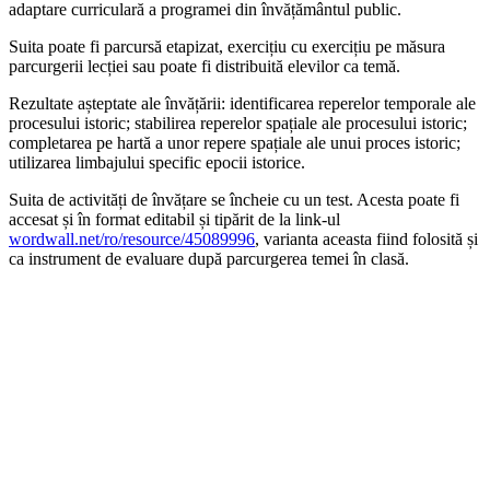
adaptare curriculară a programei din învățământul public.
Suita poate fi parcursă etapizat, exercițiu cu exercițiu pe măsura
parcurgerii lecției sau poate fi distribuită elevilor ca temă.
Rezultate așteptate ale învățării: identificarea reperelor temporale ale
procesului istoric; stabilirea reperelor spațiale ale procesului istoric;
completarea pe hartă a unor repere spațiale ale unui proces istoric;
utilizarea limbajului specific epocii istorice.
Suita de activități de învățare se încheie cu un test. Acesta poate fi
accesat și în format editabil și tipărit de la link-ul
wordwall.net/ro/resource/45089996
, varianta aceasta fiind folosită și
ca instrument de evaluare după parcurgerea temei în clasă.