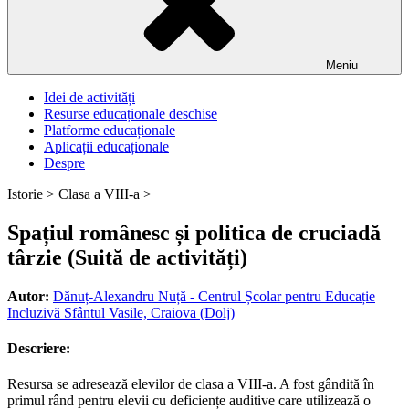
Meniu
Idei de activități
Resurse educaționale deschise
Platforme educaționale
Aplicații educaționale
Despre
Istorie >
Clasa a VIII-a >
Spațiul românesc și politica de cruciadă
târzie (Suită de activități)
Autor:
Dănuț-Alexandru Nuță - Centrul Școlar pentru Educație
Incluzivă Sfântul Vasile, Craiova (Dolj)
Descriere:
Resursa se adresează elevilor de clasa a VIII-a. A fost gândită în
primul rând pentru elevii cu deficiențe auditive care utilizează o