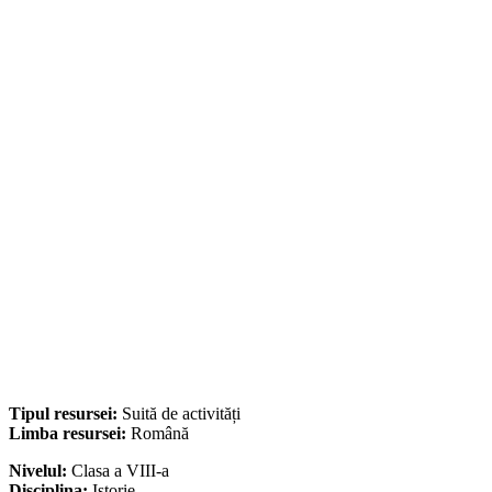
Tipul resursei:
Suită de activități
Limba resursei:
Română
Nivelul:
Clasa a VIII-a
Disciplina:
Istorie