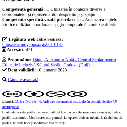
Competență generală:
1. Utilizarea în contexte diverse a
coordonatelor şi reprezentărilor despre timp şi spaţiu
Competența specifică vizată prioritar:
1.2.. Analizarea faptelor
istorice utilizând coordonate spaţio-temporale în contexte diferite
Legătura web către resursă:
https://learningapps.org/28410147
Accesări:
471
Propunător:
Dănuț-Alexandru Nuță - Centrul Școlar pentru
Educație Incluzivă Sfântul Vasile, Craiova (Dolj)
Data validării:
10 ianuarie 2023
Căutare avansată
Licență
:
CC BY-NC-SA 4.0, Atribuire-necomercial-distribuire în condiţii identice 4.0
internațional
Conținutul acestei platforme poate fi utilizat liber cu condiția menționării sursei și, unde e
posibil, a autorului. Modificarea este permisă, iar operele derivate trebuie, la rândul lor, să
poată fi utilizate liber și modificate fără restricții.