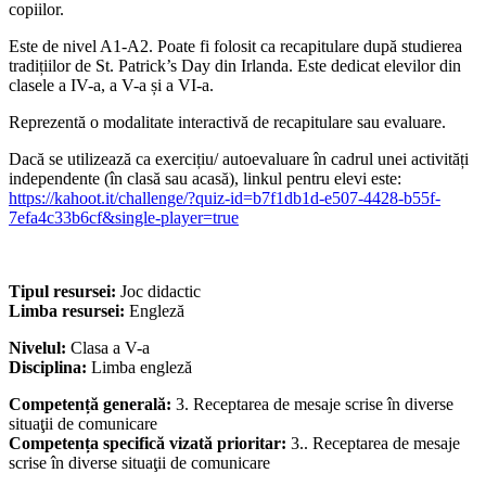
copiilor.
Este de nivel A1-A2. Poate fi folosit ca recapitulare după studierea
tradițiilor de St. Patrick’s Day din Irlanda. Este dedicat elevilor din
clasele a IV-a, a V-a și a VI-a.
Reprezentă o modalitate interactivă de recapitulare sau evaluare.
Dacă se utilizează ca exercițiu/ autoevaluare în cadrul unei activități
independente (în clasă sau acasă), linkul pentru elevi este:
https://kahoot.it/challenge/?quiz-id=b7f1db1d-e507-4428-b55f-
7efa4c33b6cf&single-player=true
Tipul resursei:
Joc didactic
Limba resursei:
Engleză
Nivelul:
Clasa a V-a
Disciplina:
Limba engleză
Competență generală:
3. Receptarea de mesaje scrise în diverse
situaţii de comunicare
Competența specifică vizată prioritar:
3.. Receptarea de mesaje
scrise în diverse situaţii de comunicare