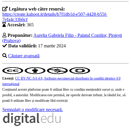
Legătura web către resursă:
https://create.kahoot.it/details/b7f1db1d-e507-4428-b55f-
7efa4c33b6cf
Accesări:
365
Propunător:
Aurelia Gabriela Filip - Palatul Copiilor, Ploiești
(Prahova)
Data validării:
17 martie 2024
Căutare avansată
Licență
:
CC BY-NC-SA 4.0, Atribuire-necomercial-distribuire în condiţii identice 4.0
internațional
Conținutul acestei platforme poate fi utilizat liber cu condiția menționării sursei și, unde e
posibil, a autorului. Modificarea este permisă, iar operele derivate trebuie, la rândul lor, să
poată fi utilizate liber și modificate fără restricții.
Semnalați o modificare necesară.