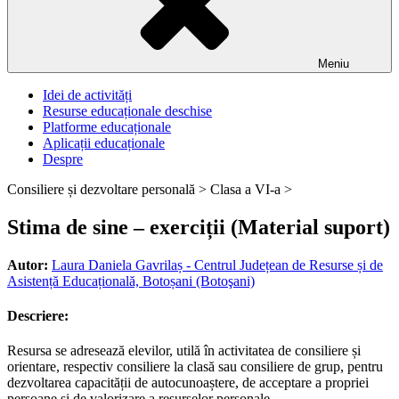
Meniu
Idei de activități
Resurse educaționale deschise
Platforme educaționale
Aplicații educaționale
Despre
Consiliere și dezvoltare personală >
Clasa a VI-a >
Stima de sine – exerciții (Material suport)
Autor:
Laura Daniela Gavrilaș - Centrul Județean de Resurse și de
Asistență Educațională, Botoșani (Botoşani)
Descriere:
Resursa se adresează elevilor, utilă în activitatea de consiliere și
orientare, respectiv consiliere la clasă sau consiliere de grup, pentru
dezvoltarea capacității de autocunoaștere, de acceptare a propriei
persoane și de valorizare a resurselor personale.