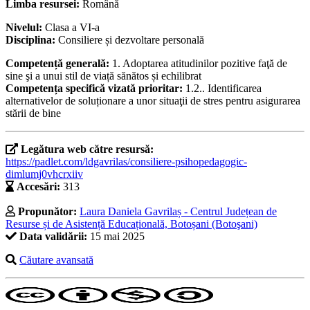
Limba resursei:
Română
Nivelul:
Clasa a VI-a
Disciplina:
Consiliere și dezvoltare personală
Competență generală:
1. Adoptarea atitudinilor pozitive faţă de
sine şi a unui stil de viață sănătos și echilibrat
Competența specifică vizată prioritar:
1.2.. Identificarea
alternativelor de soluționare a unor situaţii de stres pentru asigurarea
stării de bine
Legătura web către resursă:
https://padlet.com/ldgavrilas/consiliere-psihopedagogic-
dimlumj0vhcrxiiv
Accesări:
313
Propunător:
Laura Daniela Gavrilaș - Centrul Județean de
Resurse și de Asistență Educațională, Botoșani (Botoşani)
Data validării:
15 mai 2025
Căutare avansată