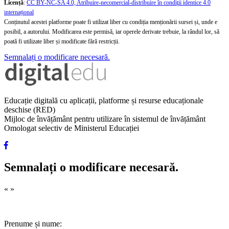
Licență
:
CC BY-NC-SA 4.0, Atribuire-necomercial-distribuire în condiţii identice 4.0
internațional
Conținutul acestei platforme poate fi utilizat liber cu condiția menționării sursei și, unde e
posibil, a autorului. Modificarea este permisă, iar operele derivate trebuie, la rândul lor, să
poată fi utilizate liber și modificate fără restricții.
Semnalați o modificare necesară.
Educație digitală cu aplicații, platforme și resurse educaționale
deschise (RED)
Mijloc de învățământ pentru utilizare în sistemul de învățământ
Omologat selectiv de Ministerul Educației
Semnalați o modificare necesară.
«
»
Prenume și nume: