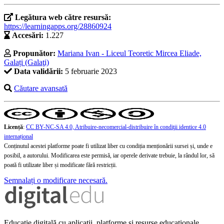
Legătura web către resursă:
https://learningapps.org/28860924
Accesări:
1.227
Propunător:
Mariana Ivan - Liceul Teoretic Mircea Eliade,
Galați (Galaţi)
Data validării:
5 februarie 2023
Căutare avansată
Licență
:
CC BY-NC-SA 4.0, Atribuire-necomercial-distribuire în condiţii identice 4.0
internațional
Conținutul acestei platforme poate fi utilizat liber cu condiția menționării sursei și, unde e
posibil, a autorului. Modificarea este permisă, iar operele derivate trebuie, la rândul lor, să
poată fi utilizate liber și modificate fără restricții.
Semnalați o modificare necesară.
Educație digitală cu aplicații, platforme și resurse educaționale