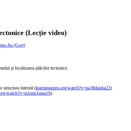
ectonice (Lecție video)
gu-Jiu (Gorj)
tului și localizarea plăcilor tectonice.
e structura internă (
learningapps.org/watch?v=pa38dauha22
)
.org/watch?v=p2opp1sma19
)