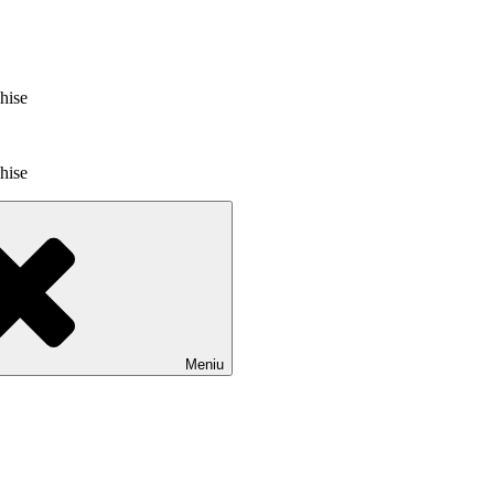
chise
chise
Meniu