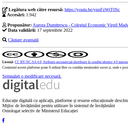
Legătura web către resursă:
https://youtu.be/ynnFzWtT0Sc
Accesări:
1.942
Propunător:
Aurora Dumitrescu - Colegiul Economic Virgil Madg
Data validării:
17 septembrie 2022
Căutare avansată
Licență
:
CC BY-NC-SA 4.0, Atribuire-necomercial-distribuire în condiţii identice 4.0 interna
Conținutul acestei platforme poate fi utilizat liber cu condiția menționării sursei și, unde e posibi
Semnalați o modificare necesară.
Educație digitală cu aplicații, platforme și resurse educaționale desch
Mijloc de învățământ pentru utilizare în sistemul de învățământ
Omologat selectiv de Ministerul Educației