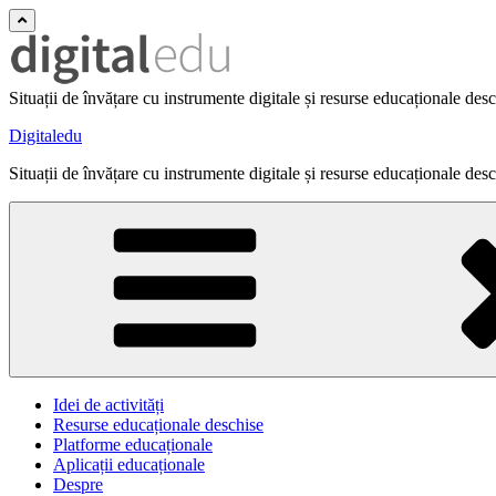
Situații de învățare cu instrumente digitale și resurse educaționale des
Digitaledu
Situații de învățare cu instrumente digitale și resurse educaționale des
Idei de activități
Resurse educaționale deschise
Platforme educaționale
Aplicații educaționale
Despre