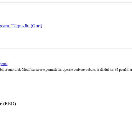
earu, Târgu-Jiu (Gorj)
țional
l, a autorului. Modificarea este permisă, iar operele derivate trebuie, la rândul lor, să poată fi util
ise (RED)