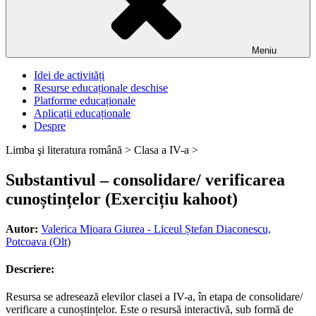
Meniu
Idei de activități
Resurse educaționale deschise
Platforme educaționale
Aplicații educaționale
Despre
Limba şi literatura română >
Clasa a IV-a >
Substantivul – consolidare/ verificarea
cunoștințelor (Exercițiu kahoot)
Autor:
Valerica Mioara Giurea - Liceul Ștefan Diaconescu,
Potcoava (Olt)
Descriere:
Resursa se adresează elevilor clasei a IV-a, în etapa de consolidare/
verificare a cunoștințelor. Este o resursă interactivă, sub formă de