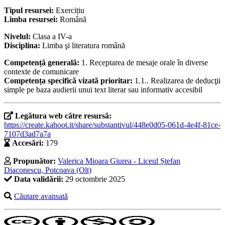
Tipul resursei:
Exercițiu
Limba resursei:
Română
Nivelul:
Clasa a IV-a
Disciplina:
Limba şi literatura română
Competență generală:
1. Receptarea de mesaje orale în diverse
contexte de comunicare
Competența specifică vizată prioritar:
1.1.. Realizarea de deducţii
simple pe baza audierii unui text literar sau informativ accesibil
Legătura web către resursă:
https://create.kahoot.it/share/substantivul/448e0d05-061d-4e4f-81ce-
7107d3ad7a7a
Accesări:
179
Propunător:
Valerica Mioara Giurea - Liceul Ștefan
Diaconescu, Potcoava (Olt)
Data validării:
29 octombrie 2025
Căutare avansată