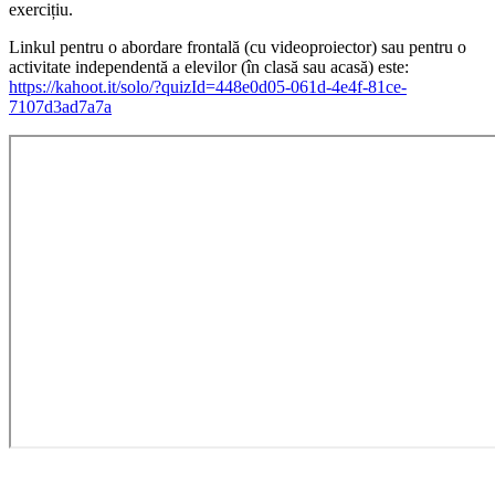
exercițiu.
Linkul pentru o abordare frontală (cu videoproiector) sau pentru o
activitate independentă a elevilor (în clasă sau acasă) este:
https://kahoot.it/solo/?quizId=448e0d05-061d-4e4f-81ce-
7107d3ad7a7a