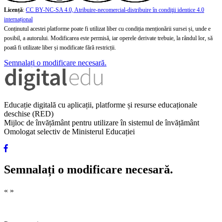
Licență
:
CC BY-NC-SA 4.0, Atribuire-necomercial-distribuire în condiţii identice 4.0
internațional
Conținutul acestei platforme poate fi utilizat liber cu condiția menționării sursei și, unde e
posibil, a autorului. Modificarea este permisă, iar operele derivate trebuie, la rândul lor, să
poată fi utilizate liber și modificate fără restricții.
Semnalați o modificare necesară.
Educație digitală cu aplicații, platforme și resurse educaționale
deschise (RED)
Mijloc de învățământ pentru utilizare în sistemul de învățământ
Omologat selectiv de Ministerul Educației
Semnalați o modificare necesară.
«
»