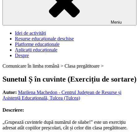
Meniu
Idei de activități
Resurse educaționale deschise
Platforme educaționale
Aplicații educaționale
Despre
Comunicare în limba română >
Clasa pregătitoare >
Sunetul Ș în cuvinte (Exercițiu de sortare)
Autor:
Marilena Machedon - Centrul Județean de Resurse și
Asistență Educațională, Tulcea (Tulcea)
Descriere:
„Grupează cuvintele după numărul de silabe!” este un exercițiu
adresat atât copiilor preșcolari, cât și celor din clasa pregătitoare.