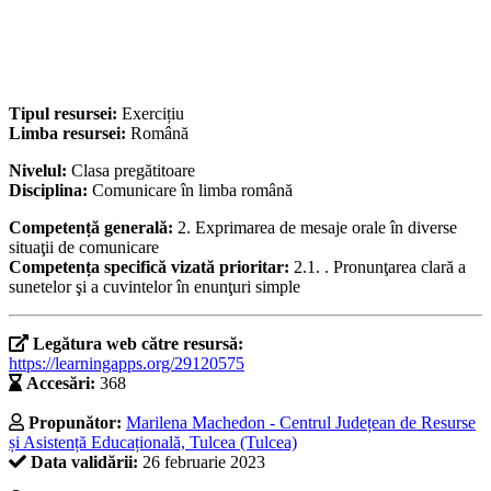
Tipul resursei:
Exercițiu
Limba resursei:
Română
Nivelul:
Clasa pregătitoare
Disciplina:
Comunicare în limba română
Competență generală:
2. Exprimarea de mesaje orale în diverse
situaţii de comunicare
Competența specifică vizată prioritar:
2.1. . Pronunţarea clară a
sunetelor şi a cuvintelor în enunţuri simple
Legătura web către resursă:
https://learningapps.org/29120575
Accesări:
368
Propunător:
Marilena Machedon - Centrul Județean de Resurse
și Asistență Educațională, Tulcea (Tulcea)
Data validării:
26 februarie 2023