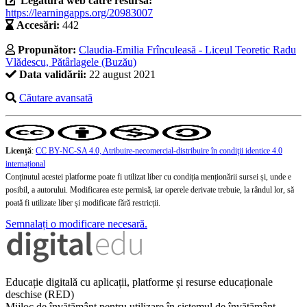
Legătura web către resursă:
https://learningapps.org/20983007
Accesări:
442
Propunător:
Claudia-Emilia Frînculeasă - Liceul Teoretic Radu
Vlădescu, Pătârlagele (Buzău)
Data validării:
22 august 2021
Căutare avansată
Licență
:
CC BY-NC-SA 4.0, Atribuire-necomercial-distribuire în condiţii identice 4.0
internațional
Conținutul acestei platforme poate fi utilizat liber cu condiția menționării sursei și, unde e
posibil, a autorului. Modificarea este permisă, iar operele derivate trebuie, la rândul lor, să
poată fi utilizate liber și modificate fără restricții.
Semnalați o modificare necesară.
Educație digitală cu aplicații, platforme și resurse educaționale
deschise (RED)
Mijloc de învățământ pentru utilizare în sistemul de învățământ