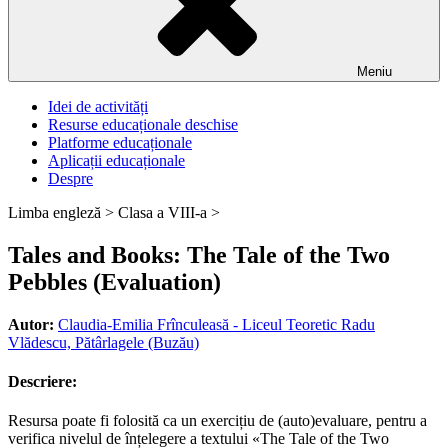
Meniu
Idei de activități
Resurse educaționale deschise
Platforme educaționale
Aplicații educaționale
Despre
Limba engleză >
Clasa a VIII-a >
Tales and Books: The Tale of the Two
Pebbles (Evaluation)
Autor:
Claudia-Emilia Frînculeasă - Liceul Teoretic Radu
Vlădescu, Pătârlagele (Buzău)
Descriere:
Resursa poate fi folosită ca un exercițiu de (auto)evaluare, pentru a
verifica nivelul de înțelegere a textului «The Tale of the Two