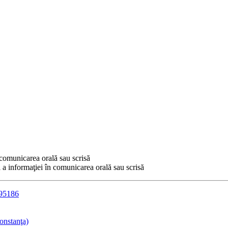
n comunicarea orală sau scrisă
i a informaţiei în comunicarea orală sau scrisă
695186
onstanţa)