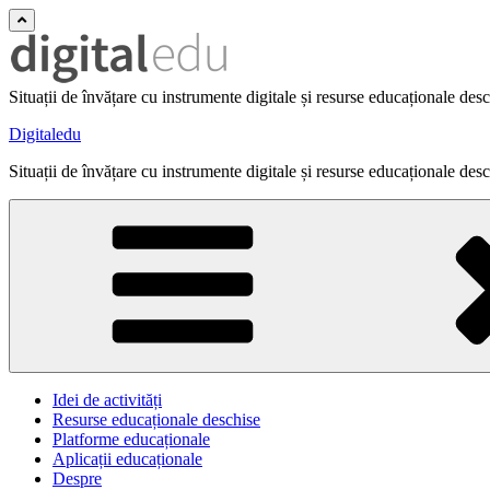
Situații de învățare cu instrumente digitale și resurse educaționale des
Digitaledu
Situații de învățare cu instrumente digitale și resurse educaționale des
Idei de activități
Resurse educaționale deschise
Platforme educaționale
Aplicații educaționale
Despre