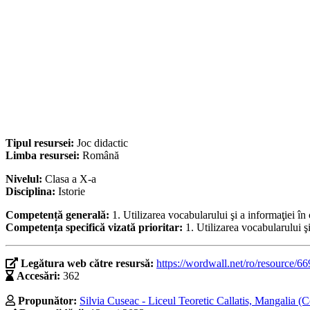
Tipul resursei:
Joc didactic
Limba resursei:
Română
Nivelul:
Clasa a X-a
Disciplina:
Istorie
Competență generală:
1. Utilizarea vocabularului şi a informaţiei î
Competența specifică vizată prioritar:
1. Utilizarea vocabularului ş
Legătura web către resursă:
https://wordwall.net/ro/resource/6
Accesări:
362
Propunător:
Silvia Cuseac - Liceul Teoretic Callatis, Mangalia (C