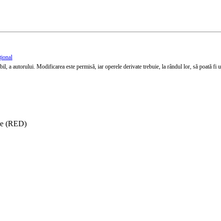
țional
l, a autorului. Modificarea este permisă, iar operele derivate trebuie, la rândul lor, să poată fi util
ise (RED)