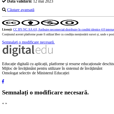
Data validării:
12 mai 2023
Căutare avansată
Licență
:
CC BY-NC-SA 4.0, Atribuire-necomercial-distribuire în condiţii identice 4.0 interna
Conținutul acestei platforme poate fi utilizat liber cu condiția menționării sursei și, unde e posibi
Semnalați o modificare necesară.
Educație digitală cu aplicații, platforme și resurse educaționale desch
Mijloc de învățământ pentru utilizare în sistemul de învățământ
Omologat selectiv de Ministerul Educației
Semnalați o modificare necesară.
«
»