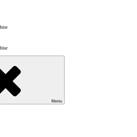
chise
chise
Meniu