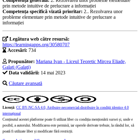
Competență generală:
2. Rezolvarea unor probleme elementare
prin metode intuitive de prelucrare a informației
Competența specifică vizată prioritar:
2.. Rezolvarea unor
probleme elementare prin metode intuitive de prelucrare a
informației
Legătura web către resursă:
https://learningapps.org/30580707
Accesări:
734
Propunător:
Mariana Ivan - Liceul Teoretic Mircea Eliade,
Galați (Galaţi)
Data validării:
14 mai 2023
Căutare avansată
Licență
:
CC BY-NC-SA 4.0, Atribuire-necomercial-distribuire în condiţii identice 4.0
internațional
Conținutul acestei platforme poate fi utilizat liber cu condiția menționării sursei și, unde e
posibil, a autorului. Modificarea este permisă, iar operele derivate trebuie, la rândul lor, să
poată fi utilizate liber și modificate fără restricții.