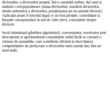
divizorilor, a divizorilor proprii, într-o anumită ordine, dar sunt și
statistici corespunzătoare (suma divizorilor, numărul divizorilor,
media aritmetică a divizorilor, poziționarea pe un anumit divizor).
Aplicația poate fi folosită după ce au fost predate, consolidate și
însușite corespunzător la oră de către elevi, conceptele despre
divizori.
Jocul stimulează gândirea algoritmică, concentrarea, rezolvarea prin
descoperire și aprofundează cunoștințele astfel încât se creează o
viziune de ansamblu, care contribuie eficient la dezvoltarea
competențelor de prelucrare a divizorilor unui număr dat, într-un
mod ludic.