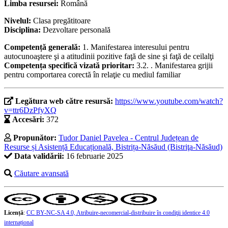
Limba resursei:
Română
Nivelul:
Clasa pregătitoare
Disciplina:
Dezvoltare personală
Competență generală:
1. Manifestarea interesului pentru
autocunoaştere şi a atitudinii pozitive faţă de sine şi faţă de ceilalţi
Competența specifică vizată prioritar:
3.2. . Manifestarea grijii
pentru comportarea corectă în relaţie cu mediul familiar
Legătura web către resursă:
https://www.youtube.com/watch?
v=ttr6DzPfyXQ
Accesări:
372
Propunător:
Tudor Daniel Pavelea - Centrul Județean de
Resurse și Asistență Educațională, Bistrița-Năsăud (Bistriţa-Năsăud)
Data validării:
16 februarie 2025
Căutare avansată
Licență
:
CC BY-NC-SA 4.0, Atribuire-necomercial-distribuire în condiţii identice 4.0
internațional