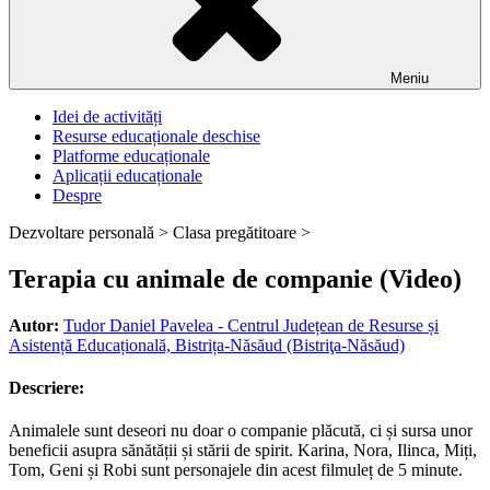
Meniu
Idei de activități
Resurse educaționale deschise
Platforme educaționale
Aplicații educaționale
Despre
Dezvoltare personală >
Clasa pregătitoare >
Terapia cu animale de companie (Video)
Autor:
Tudor Daniel Pavelea - Centrul Județean de Resurse și
Asistență Educațională, Bistrița-Năsăud (Bistriţa-Năsăud)
Descriere:
Animalele sunt deseori nu doar o companie plăcută, ci și sursa unor
beneficii asupra sănătății și stării de spirit. Karina, Nora, Ilinca, Miți,
Tom, Geni și Robi sunt personajele din acest filmuleț de 5 minute.