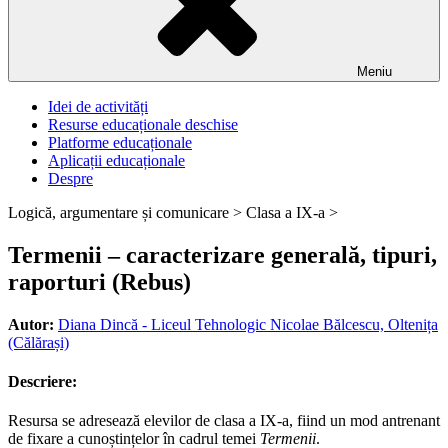
Meniu
Idei de activități
Resurse educaționale deschise
Platforme educaționale
Aplicații educaționale
Despre
Logică, argumentare și comunicare >
Clasa a IX-a >
Termenii – caracterizare generală, tipuri,
raporturi (Rebus)
Autor:
Diana Dincă - Liceul Tehnologic Nicolae Bălcescu, Oltenița
(Călărași)
Descriere:
Resursa se adresează elevilor de clasa a IX-a, fiind un mod antrenant
de fixare a cunoștințelor în cadrul temei
Termenii
.