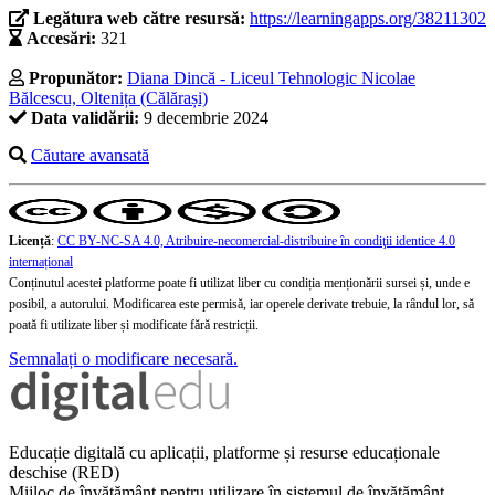
Legătura web către resursă:
https://learningapps.org/38211302
Accesări:
321
Propunător:
Diana Dincă - Liceul Tehnologic Nicolae
Bălcescu, Oltenița (Călărași)
Data validării:
9 decembrie 2024
Căutare avansată
Licență
:
CC BY-NC-SA 4.0, Atribuire-necomercial-distribuire în condiţii identice 4.0
internațional
Conținutul acestei platforme poate fi utilizat liber cu condiția menționării sursei și, unde e
posibil, a autorului. Modificarea este permisă, iar operele derivate trebuie, la rândul lor, să
poată fi utilizate liber și modificate fără restricții.
Semnalați o modificare necesară.
Educație digitală cu aplicații, platforme și resurse educaționale
deschise (RED)
Mijloc de învățământ pentru utilizare în sistemul de învățământ