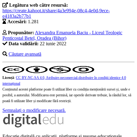
Legătura web către resursă:
https://create.kahoot.it/share/4a3e994e-08c4-4e0d-9ece-
e4183a2b77b1
Accesări:
1.281
Propunător:
Alexandra Emanuela Baciu - Liceul Teologic
Penticostal Betel, Oradea (Bihor)
Data validării:
22 iunie 2022
Căutare avansată
Licență
:
CC BY-NC-SA 4.0, Atribuire-necomercial-distribuire în condiţii identice 4.0
internațional
Conținutul acestei platforme poate fi utilizat liber cu condiția menționării sursei și, unde e
posibil, a autorului. Modificarea este permisă, iar operele derivate trebuie, la rândul lor, să
poată fi utilizate liber și modificate fără restricții.
Semnalați o modificare necesară.
Educație digitală cu aplicații, platforme și resurse educaționale