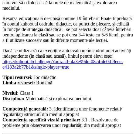
care vor să o folosească la orele de matematică și explorarea
mediului.
Resursa educațională deschisă conține 19 întrebări. Poate fi preluată
în contul kahoot al cadrului didactic, ca punct de plecare, și editată
în funcție de strategia didactică – se pot selecta doar câteva întrebări
pentru aplicarea la clasă sau se pot crea 3-4 teste cu 5-6 itemi, pentru
a fi utilizate succesiv sau în diferite momente ale lecției.
Dacă se utilizează ca exercițiu/ autoevaluare în cadrul unei activități
independente (în clasă sau acasă), linkul pentru elevi este:
https://kahoot.it/challenge/?quiz-id=4a3e994e-08c4-4e0d-9ece-
e4183a2b77b1&single-player=true
Tipul resursei:
Joc didactic
Limba resursei:
Română
Nivelul:
Clasa I
Disciplina:
Matematică și explorarea mediului
Competență generală:
3. Identificarea unor fenomene/ relaţii/
regularităţi /structuri din mediul apropiat
Competența specifică vizată prioritar:
3.1.. Rezolvarea de
probleme prin observarea unor regularităţi din mediul apropiat