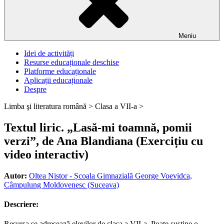
Meniu
Idei de activități
Resurse educaționale deschise
Platforme educaționale
Aplicații educaționale
Despre
Limba şi literatura română >
Clasa a VII-a >
Textul liric. „Lasă-mi toamnă, pomii
verzi”, de Ana Blandiana (Exercițiu cu
video interactiv)
Autor:
Oltea Nistor - Școala Gimnazială George Voevidca,
Câmpulung Moldovenesc (Suceava)
Descriere:
Resursa se adresează elevilor de clasa a VII-a. Poate susține o