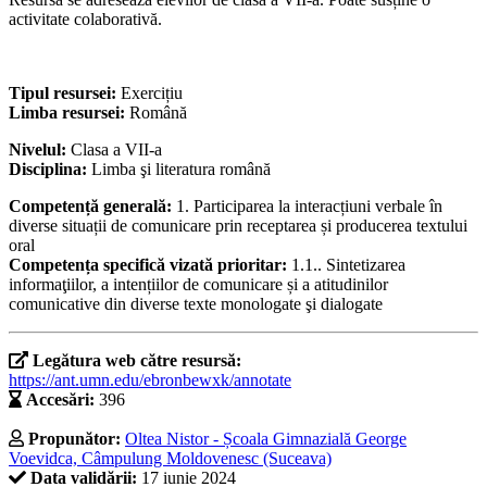
activitate colaborativă.
Tipul resursei:
Exercițiu
Limba resursei:
Română
Nivelul:
Clasa a VII-a
Disciplina:
Limba şi literatura română
Competență generală:
1. Participarea la interacțiuni verbale în
diverse situații de comunicare prin receptarea și producerea textului
oral
Competența specifică vizată prioritar:
1.1.. Sintetizarea
informaţiilor, a intențiilor de comunicare și a atitudinilor
comunicative din diverse texte monologate şi dialogate
Legătura web către resursă:
https://ant.umn.edu/ebronbewxk/annotate
Accesări:
396
Propunător:
Oltea Nistor - Școala Gimnazială George
Voevidca, Câmpulung Moldovenesc (Suceava)
Data validării:
17 iunie 2024