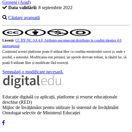
Groșeni (Arad)
Data validării:
8 septembrie 2022
Căutare avansată
Licență
:
CC BY-NC-SA 4.0, Atribuire-necomercial-distribuire în condiţii identice 4.0
internațional
Conținutul acestei platforme poate fi utilizat liber cu condiția menționării sursei și, unde e
posibil, a autorului. Modificarea este permisă, iar operele derivate trebuie, la rândul lor, să
poată fi utilizate liber și modificate fără restricții.
Semnalați o modificare necesară.
Educație digitală cu aplicații, platforme și resurse educaționale
deschise (RED)
Mijloc de învățământ pentru utilizare în sistemul de învățământ
Omologat selectiv de Ministerul Educației