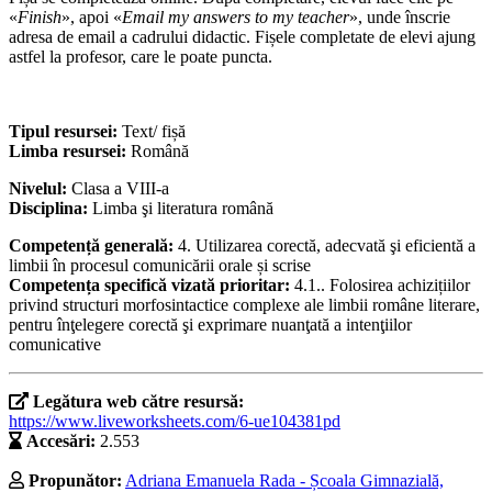
«
Finish
», apoi «
Email my answers to my teacher
», unde înscrie
adresa de email a cadrului didactic. Fișele completate de elevi ajung
astfel la profesor, care le poate puncta.
Tipul resursei:
Text/ fișă
Limba resursei:
Română
Nivelul:
Clasa a VIII-a
Disciplina:
Limba şi literatura română
Competență generală:
4. Utilizarea corectă, adecvată şi eficientă a
limbii în procesul comunicării orale și scrise
Competența specifică vizată prioritar:
4.1.. Folosirea achizițiilor
privind structuri morfosintactice complexe ale limbii române literare,
pentru înţelegere corectă şi exprimare nuanţată a intenţiilor
comunicative
Legătura web către resursă:
https://www.liveworksheets.com/6-ue104381pd
Accesări:
2.553
Propunător:
Adriana Emanuela Rada - Școala Gimnazială,