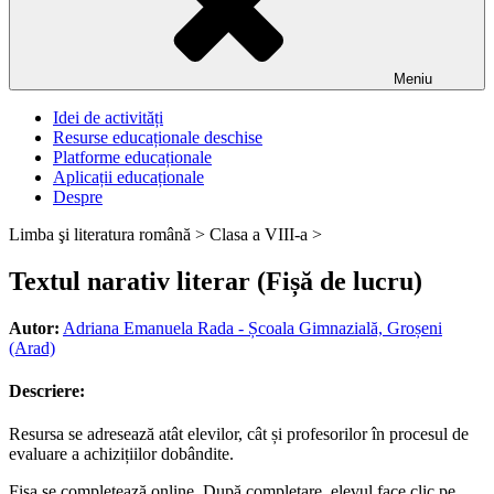
Meniu
Idei de activități
Resurse educaționale deschise
Platforme educaționale
Aplicații educaționale
Despre
Limba şi literatura română >
Clasa a VIII-a >
Textul narativ literar (Fișă de lucru)
Autor:
Adriana Emanuela Rada - Școala Gimnazială, Groșeni
(Arad)
Descriere:
Resursa se adresează atât elevilor, cât și profesorilor în procesul de
evaluare a achizițiilor dobândite.
Fișa se completează online. După completare, elevul face clic pe